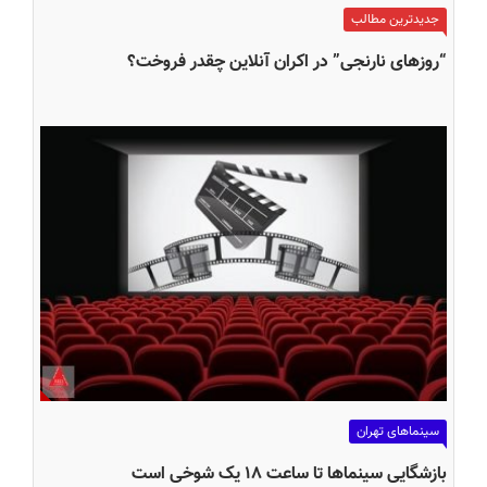
جدیدترین مطالب
“روزهای نارنجی” در اکران آنلاین چقدر فروخت؟
سینماهای تهران
بازشگایی سینماها تا ساعت ۱۸ یک شوخی است