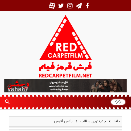
ف
ر
ش
ق
ر
م
خانه
جدیدترین مطالب
باکس آفیس
ز