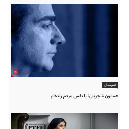
هنرمندان
همایون شجریان: با نفس مردم‌ زنده‌ام