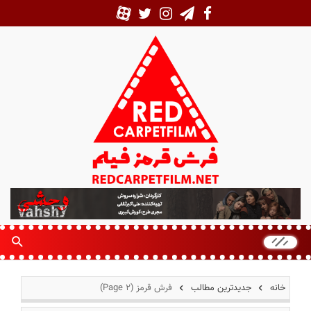
ف
ر
ش
ق
ر
م
خانه
جدیدترین مطالب
فرش قرمز
(Page 2)
ز