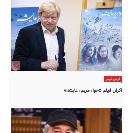
فرش قرمز
اکران فیلم «حوا، مریم، عایشه»