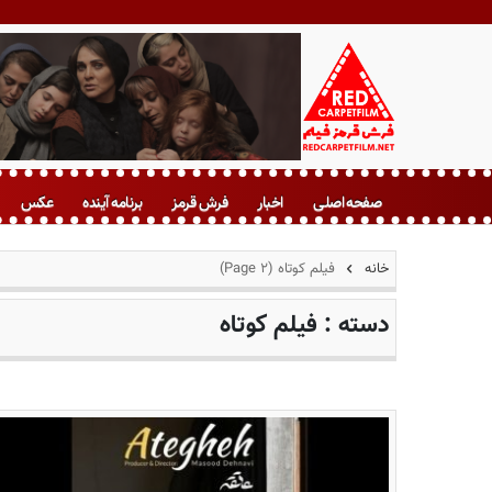
ف
ر
صفحه اصلی
اخبار
فرش قرمز
برنامه آینده
عکس
ش
ق
ر
خانه
فیلم کوتاه
(Page 2)
م
ز
دسته :
فیلم کوتاه