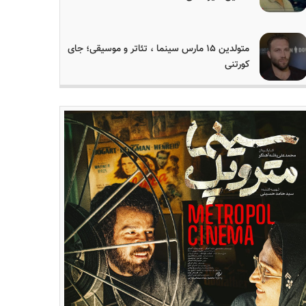
متولدین ۱۵ مارس سینما ، تئاتر و موسیقی؛ جای
کورتنی