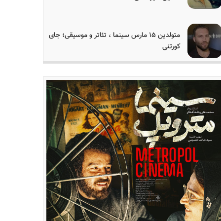
متولدین ۱۵ مارس سینما ، تئاتر و موسیقی؛ جای
کورتنی