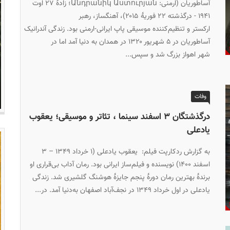
آساطوریان (ارمنی: Անդրանիկ Աստուրյան؛ زادهٔ ۲۷ اوت
۱۹۴۱ - درگذشته ۲۲ فوریهٔ ۲۰۱۵)، آهنگساز، رهبر
ارکستر و تنظیم‌کننده موسیقی پاپ ایرانی-ارمنی بود. زندگی آندرانیک
آساطوریان در ۵ شهریور ۱۳۲۰ در همدان به دنیا آمد اما در
شهر اهواز بزرگ شد و سپس...
وفات
درگذشتگان ۳ اسفند سینما ، تئاتر و موسیقی؛ یعقوب
یادعلی
به گزارش ردکارپت فیلم: یعقوب یادعلی (۱ خرداد ۱۳۴۹ – ۳
اسفند ۱۴۰۰) نویسنده و فیلم‌ساز ایرانی بود. رمان آداب بی‌قراری او
برندهٔ بهترین رمان دورهٔ پنجم جایزهٔ هوشنگ گلشیری شد. زندگی
یادعلی در اول خرداد ۱۳۴۹ در نجف‌آباد اصفهان به‌دنیا آمد. در...