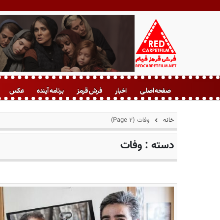
ف
ر
صفحه اصلی
اخبار
فرش قرمز
برنامه آینده
عکس
ش
ق
ر
خانه
وفات
(Page 2)
م
ز
دسته :
وفات