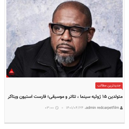
جدیدترین مطالب
متولدین ۱۵ ژوئیه سینما ، تئاتر و موسیقی؛ فارست استیون ویتاکر
03:00
۱۴۰۱/۰۴/۲۴
admin redcarpetfilm،