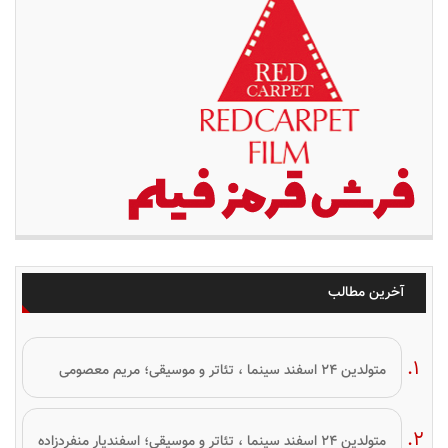
آخرین مطالب
متولدین ۲۴ اسفند سینما ، تئاتر و موسیقی؛ مریم معصومی
متولدین ۲۴ اسفند سینما ، تئاتر و موسیقی؛ اسفندیار منفردزاده