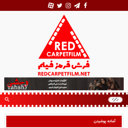
ف
ر
ش
ق
ر
م
ز
آماده پوشیدن