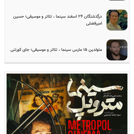
درگذشتگان ۲۴ اسفند سینما ، تئاتر و موسیقی؛ حسین
امیرفضلی
متولدین ۱۵ مارس سینما ، تئاتر و موسیقی؛ جای کورتنی