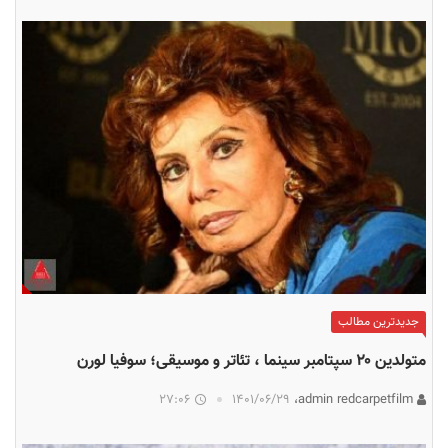
جدیدترین مطالب
متولدین ۲۰ سپتامبر سینما ، تئاتر و موسیقی؛ سوفیا لورن
27:06
۱۴۰۱/۰۶/۲۹
admin redcarpetfilm،