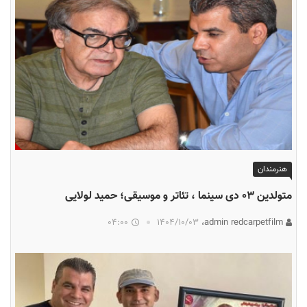
هنرمندان
متولدین ۰۳ دی سینما ، تئاتر و موسیقی؛ حمید لولایی
04:00
۱۴۰۴/۱۰/۰۳
admin redcarpetfilm،