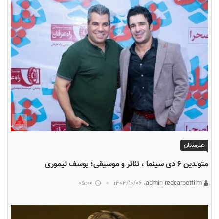
هنرمندان
متولدین ۶ دی سینما ، تئاتر و موسیقی؛ یوسف تیموری
05:00
۱۴۰۴/۱۰/۰۶
admin redcarpetfilm،