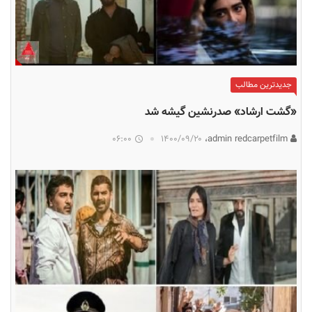
جدیدترین مطالب
«گشت ارشاد» صدرنشین گیشه شد
06:00
۱۴۰۰/۰۹/۲۰
admin redcarpetfilm،