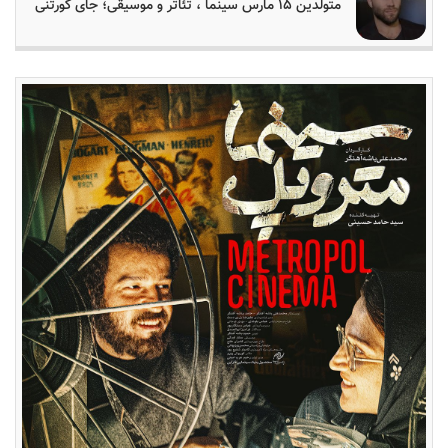
متولدین ۱۵ مارس سینما ، تئاتر و موسیقی؛ جای کورتنی