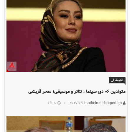
هنرمندان
متولدین ۰۶ دی سینما ، تئاتر و موسیقی؛ سحر قریشی
06:18
۱۴۰۴/۱۰/۰۶
admin redcarpetfilm،