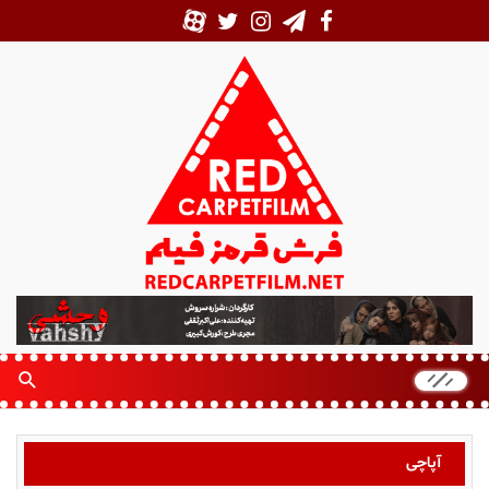
ف
ر
ش
ق
ر
م
ز
آپاچی