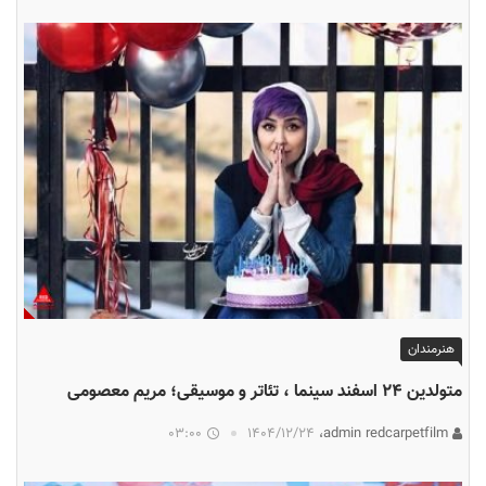
هنرمندان
متولدین ۲۴ اسفند سینما ، تئاتر و موسیقی؛ مریم معصومی
03:00
۱۴۰۴/۱۲/۲۴
admin redcarpetfilm،