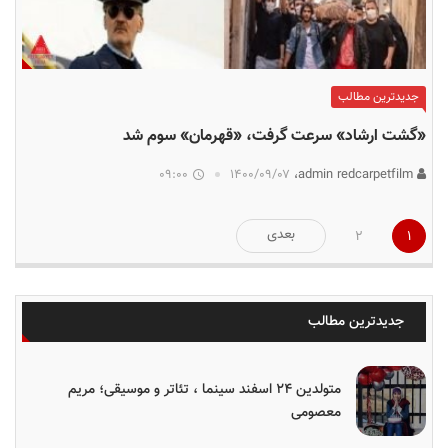
جدیدترین مطالب
«گشت ارشاد» سرعت گرفت، «قهرمان» سوم شد
09:00
۱۴۰۰/۰۹/۰۷
admin redcarpetfilm،
صفحه‌بندی
بعدی
2
1
نوشته‌ها
جدیدترین مطالب
متولدین ۲۴ اسفند سینما ، تئاتر و موسیقی؛ مریم
معصومی