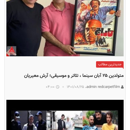
جدیدترین مطالب
متولدین ۲۵ آبان سینما ، تئاتر و موسیقی؛ آرش معیریان
04:00
۱۴۰۱/۰۸/۲۵
admin redcarpetfilm،