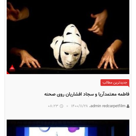
جدیدترین مطالب
فاطمه معتمدآریا و سجاد افشاریان روی صحنه
08:23
۱۴۰۰/۱۱/۲۸
admin redcarpetfilm،