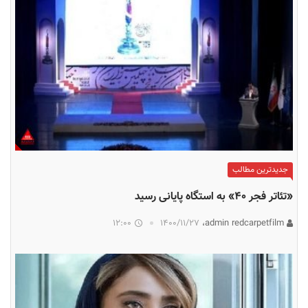
جدیدترین مطالب
«تئاتر فجر ۴۰» به استگاه پایانی رسید
12:00
۱۴۰۰/۱۱/۲۷
admin redcarpetfilm،