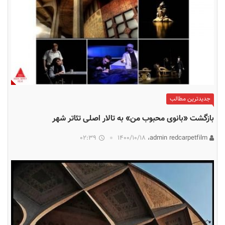
جدیدترین مطالب
بازگشت «بانوی محبوب من» به تالار اصلی تئاتر شهر
02:39
۱۴۰۰/۱۰/۱۸
admin redcarpetfilm،