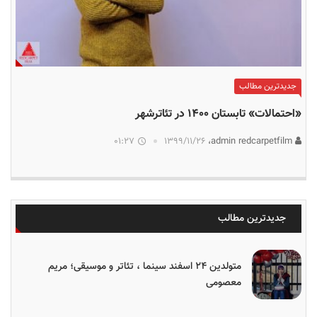
جدیدترین مطالب
«احتمالات» تابستان ۱۴۰۰ در تئاترشهر
01:27
۱۳۹۹/۱۱/۲۶
admin redcarpetfilm،
جدیدترین مطالب
متولدین ۲۴ اسفند سینما ، تئاتر و موسیقی؛ مریم
معصومی