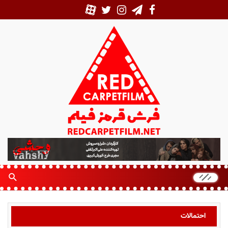
ف
ر
ش
ق
ر
م
ز
احتمالات