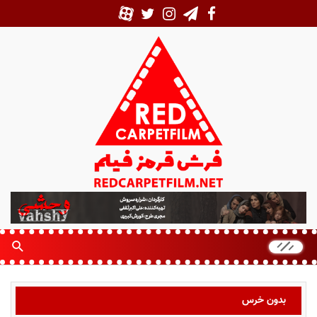
ف
ر
ش
ق
ر
م
ز
بدون خرس