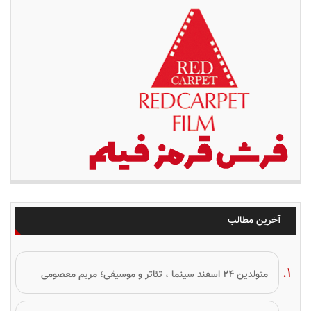
آخرین مطالب
متولدین ۲۴ اسفند سینما ، تئاتر و موسیقی؛ مریم معصومی