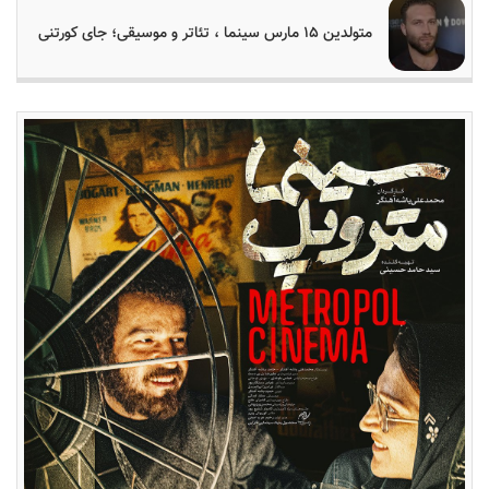
متولدین ۱۵ مارس سینما ، تئاتر و موسیقی؛ جای کورتنی