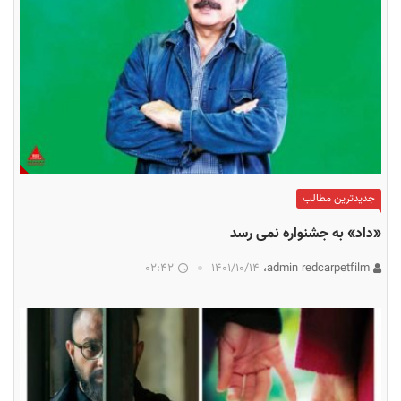
جدیدترین مطالب
«داد» به جشنواره نمی رسد
02:42
۱۴۰۱/۱۰/۱۴
admin redcarpetfilm،