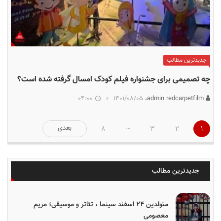
جدیدترین مطالب
چه تصمیمی برای جشنواره فیلم کودک امسال گرفته شده است؟
04:00
۱۴۰۱/۰۸/۰۵
admin redcarpetfilm،
صفحه‌بندی
…
بعدی
8
3
2
1
نوشته‌ها
جدیدترین مطالب
متولدین ۲۴ اسفند سینما ، تئاتر و موسیقی؛ مریم
معصومی