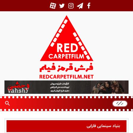
ف
ر
ش
ق
ر
م
ز
بنیاد سینمایی فارابی