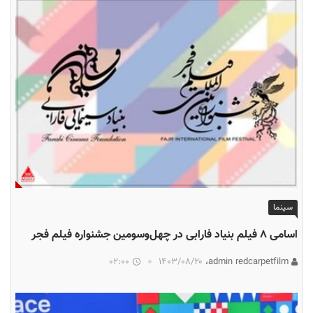
سینما
اسامی ۸ فیلم بنیاد فارابی در چهل‌وسومین جشنواره فیلم فجر
02:00
۱۴۰۳/۰۸/۲۰
admin redcarpetfilm،