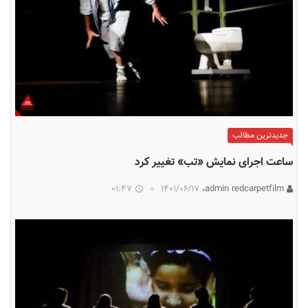
جدیدترین مطالب
ساعت اجرای نمایش «تب» تغییر کرد
01:47
۱۴۰۱/۰۶/۱۷
admin redcarpetfilm،