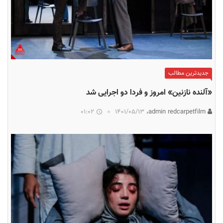
جدیدترین مطالب
«آلنده نازنین» امروز و فردا دو اجرایی شد
01:02
۱۴۰۱/۰۵/۱۳
admin redcarpetfilm،