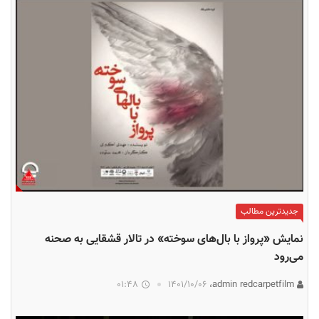
جدیدترین مطالب
نمایش «پرواز با بال‌های سوخته» در تالار قشقایی به صحنه
می‌رود
01:48
۱۴۰۱/۱۰/۰۶
admin redcarpetfilm،