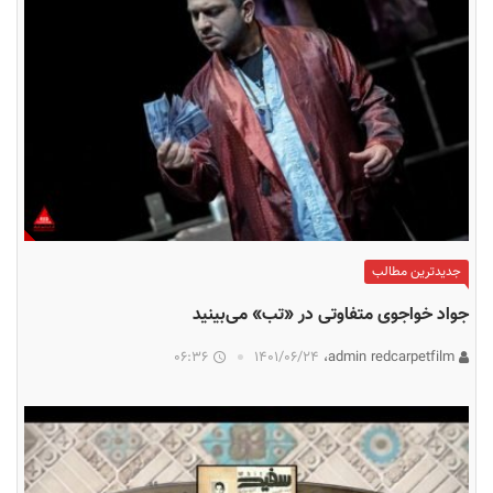
جدیدترین مطالب
جواد خواجوی متفاوتی در «تب» می‌بینید
06:36
۱۴۰۱/۰۶/۲۴
admin redcarpetfilm،