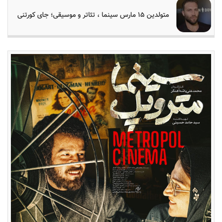
متولدین ۱۵ مارس سینما ، تئاتر و موسیقی؛ جای کورتنی