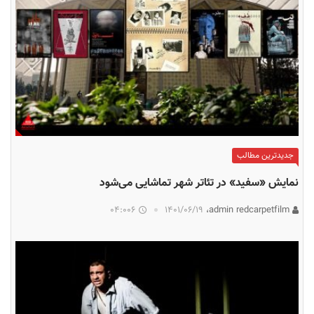
جدیدترین مطالب
نمایش «سفید» در تئاتر شهر تماشایی می‌شود
04:006
۱۴۰۱/۰۶/۱۹
admin redcarpetfilm،