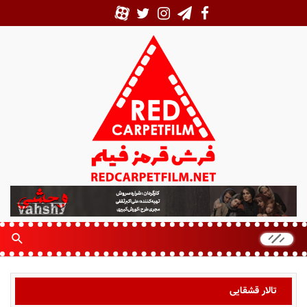
ف
ر
ش
ق
ر
م
ز
تالار قشقایی