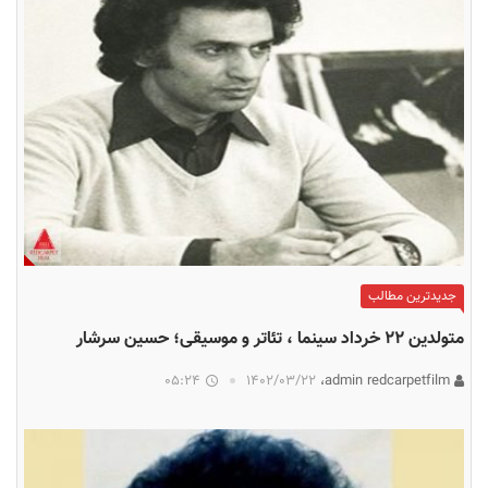
جدیدترین مطالب
متولدین ۲۲ خرداد سینما ، تئاتر و موسیقی؛ حسین سرشار
05:24
۱۴۰۲/۰۳/۲۲
admin redcarpetfilm،