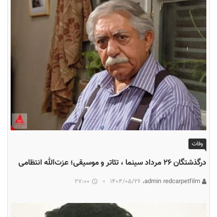
وفات
درگذشتگان ۲۶ مرداد سینما ، تئاتر و موسیقی؛ عزت‌الله انتظامی
27:00
۱۴۰۴/۰۵/۲۶
admin redcarpetfilm،