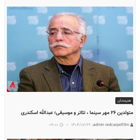
هنرمندان
متولدین ۲۶ مهر سینما ، تئاتر و موسیقی؛ عبدالله اسکندری
09:00
۱۴۰۴/۰۷/۲۶
admin redcarpetfilm،