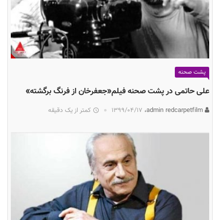
پشت صحنه
علی حاتمی در پشت صحنه فیلم«جعفرخان از فرنگ برگشته»
admin redcarpetfilm،
۱۳۹۹/۰۴/۱۷
کمتر از یک دقیقه