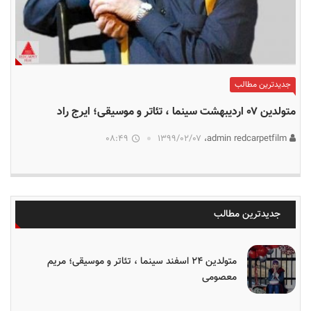
جدیدترین مطالب
متولدین ۰۷ اردیبهشت سینما ، تئاتر و موسیقی؛ ایرج راد
08:49
۱۳۹۹/۰۲/۰۷
admin redcarpetfilm،
جدیدترین مطالب
متولدین ۲۴ اسفند سینما ، تئاتر و موسیقی؛ مریم
معصومی