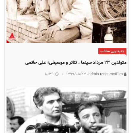
جدیدترین مطالب
متولدین ۲۳ مرداد سینما ، تئاتر و موسیقی؛ علی حاتمی
10:39
۱۳۹۹/۰۵/۲۳
admin redcarpetfilm،