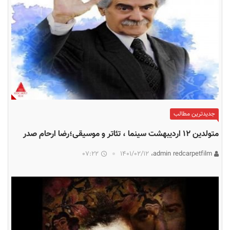
جدیدترین مطالب
متولدین ۱۲ اردیبهشت سینما ، تئاتر و موسیقی؛رضا ارحام صدر
07:22
۱۴۰۱/۰۲/۱۲
admin redcarpetfilm،