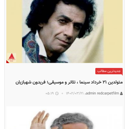
جدیدترین مطالب
متولدین ۲۱ خرداد سینما ، تئاتر و موسیقی؛ فریدون شهبازیان
05:19
۱۴۰۲/۰۳/۲۱
admin redcarpetfilm،