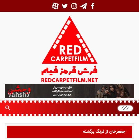
ف
ر
ش
ق
ر
م
ز
جعفرخان از فرنگ برگشته