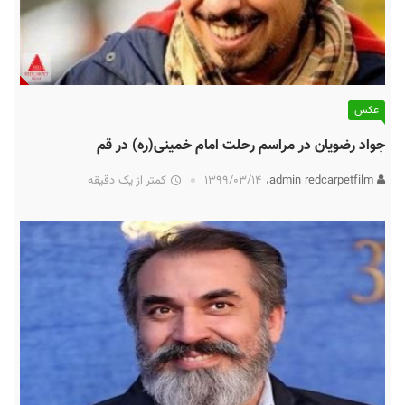
عکس
جواد رضویان در مراسم رحلت امام خمینی(ره) در قم
admin redcarpetfilm،
۱۳۹۹/۰۳/۱۴
کمتر از یک دقیقه