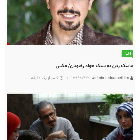
اخبار
ماسک زدن به سبک جواد رضویان/ عکس
admin redcarpetfilm،
۱۳۹۹/۰۴/۲۱
کمتر از یک دقیقه