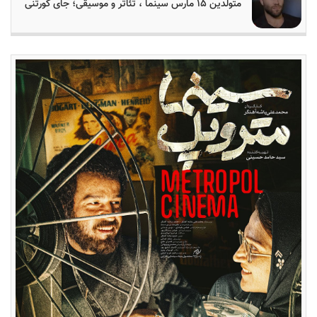
متولدین ۱۵ مارس سینما ، تئاتر و موسیقی؛ جای کورتنی