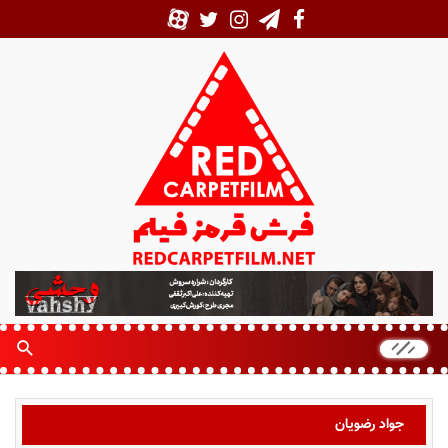
ف
ر
ش
ق
ر
م
ز
جواد رضویان