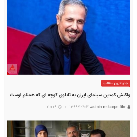
جدیدترین مطالب
واکنش کمدین سینمای ایران به تابلوی کوچه ای که همنام اوست
01:009
۱۳۹۹/۱۲/۰۳
admin redcarpetfilm،