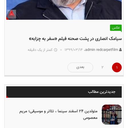
عکس
سیامک انصاری در پشت صحنه فیلم «سفر به چزابه»
admin redcarpetfilm،
۱۳۹۹/۰۳/۱۴
کمتر از یک دقیقه
صفحه‌بندی
بعدی
2
1
نوشته‌ها
جدیدترین مطالب
متولدین ۲۴ اسفند سینما ، تئاتر و موسیقی؛ مریم
معصومی