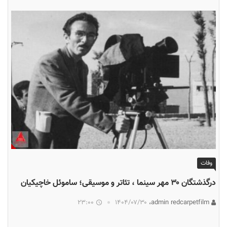
وفات
درگذشتگان ۳۰ مهر سینما ، تئاتر و موسیقی؛ ساموئل خاچیکیان
23:00
۱۴۰۴/۰۷/۳۰
admin redcarpetfilm،