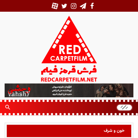
ف
ر
ش
ق
ر
م
ز
خون و شرف