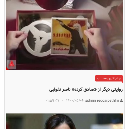
جدیدترین مطالب
روایتی دیگر از «صادق کرده» ناصر تقوایی
01:59
۱۴۰۰/۰۵/۰۶
admin redcarpetfilm،