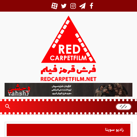
ف
ر
ش
ق
ر
م
ز
رادیو سوینا