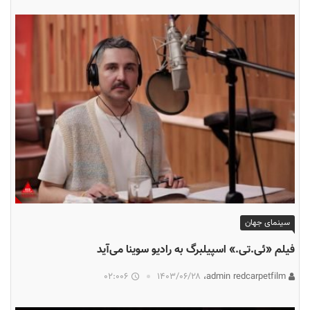
سینمای جهان
فیلم «ئی.تی.» اسپیلبرگ به رادیو سوینا می‌آید
02:006
۱۴۰۳/۰۶/۲۸
admin redcarpetfilm،