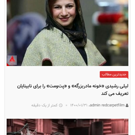
جدیدترین مطالب
لیلی رشیدی «خونه مادربزرگه» و «پت‌ومت» را برای نابینایان
تعریف می کند
admin redcarpetfilm،
۱۴۰۰/۰۱/۳۱
کمتر از یک دقیقه