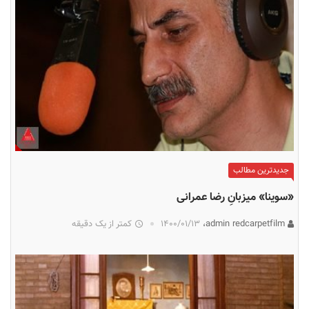
جدیدترین مطالب
«سوینا» میزبانِ رضا عمرانی
admin redcarpetfilm،
۱۴۰۰/۰۱/۱۳
کمتر از یک دقیقه