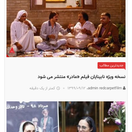
جدیدترین مطالب
نسخه ویژه نابینایان فیلم «مادر» منتشر می شود
admin redcarpetfilm،
۱۳۹۹/۰۹/۱۲
کمتر از یک دقیقه