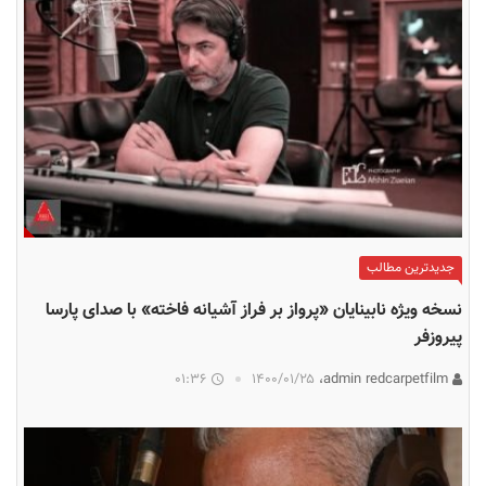
جدیدترین مطالب
نسخه ویژه نابینایان «پرواز بر فراز آشیانه فاخته» با صدای پارسا
پیروزفر
01:36
۱۴۰۰/۰۱/۲۵
admin redcarpetfilm،