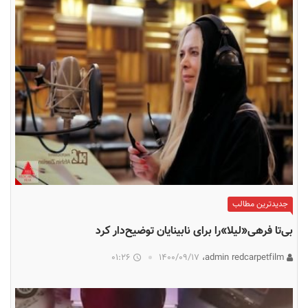
جدیدترین مطالب
بی‌تا فرهی«لیلا»را برای نابینایان توضیح‌دار کرد
01:26
۱۴۰۰/۰۹/۱۷
admin redcarpetfilm،