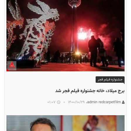
جشنواره فیلم فجر
برج میلاد، خانه جشنواره فیلم فجر شد
01:07
۱۴۰۰/۱۰/۲۹
admin redcarpetfilm،