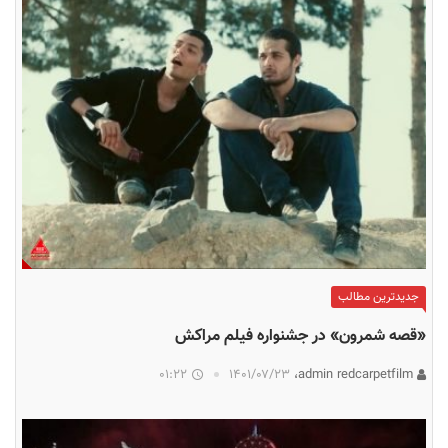
جدیدترین مطالب
«قصه شمرون» در جشنواره فیلم مراکش
01:22
۱۴۰۱/۰۷/۲۳
admin redcarpetfilm،