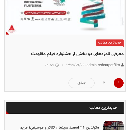
جدیدترین مطالب
معرفی نامزدهای دو بخش از جشنواره فیلم مقاومت
02:59
۱۳۹۹/۰۹/۰۶
admin redcarpetfilm،
صفحه‌بندی
بعدی
2
1
نوشته‌ها
جدیدترین مطالب
متولدین ۲۴ اسفند سینما ، تئاتر و موسیقی؛ مریم