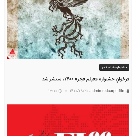
جشنواره فیلم فجر
فرخوانِ جشنواره «فیلم فجر» ۱۴۰۰، منتشر شد
13:00
۱۴۰۰/۰۸/۲۰
admin redcarpetfilm،