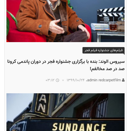
فیلم‌های جشنواره فیلم فجر
سیروس الوند: بنده با برگزاری جشنواره فجر در دوران پاندمی کرونا
صد در صد مخالفم!
03:12
۱۳۹۹/۱۰/۲۴
admin redcarpetfilm،