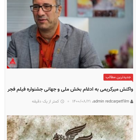
جدیدترین مطالب
واکنش میرکریمی به ادغام بخش ملی و جهانی جشنواره فیلم فجر
admin redcarpetfilm،
۱۴۰۰/۰۸/۲۱
کمتر از یک دقیقه