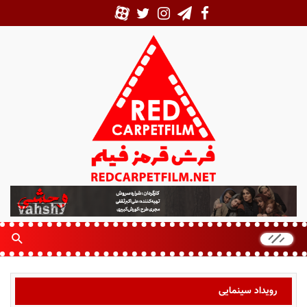
ف
ر
ش
ق
ر
م
ز
رویداد سینمایی