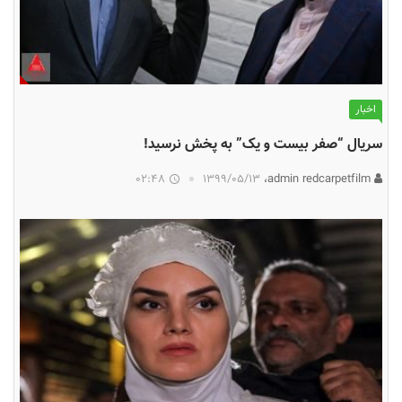
اخبار
سریال “صفر بیست و یک” به پخش نرسید!
02:48
۱۳۹۹/۰۵/۱۳
admin redcarpetfilm،