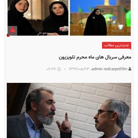
جدیدترین مطالب
معرفی سریال‌ های ماه محرم تلویزیون
02:29
۱۳۹۹/۰۵/۲۳
admin redcarpetfilm،