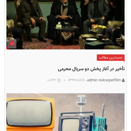
جدیدترین مطالب
تأخیر در آغاز پخش دو سریال محرمی
01:42
۱۳۹۹/۰۶/۱۱
admin redcarpetfilm،