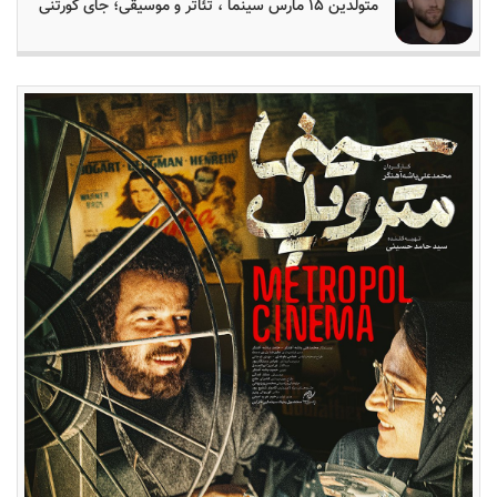
متولدین ۱۵ مارس سینما ، تئاتر و موسیقی؛ جای کورتنی