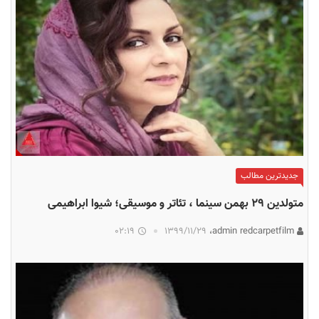
جدیدترین مطالب
متولدین ۲۹ بهمن سینما ، تئاتر و موسیقی؛ شیوا ابراهیمی
02:19
۱۳۹۹/۱۱/۲۹
admin redcarpetfilm،