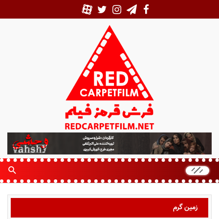
ف
ر
ش
ق
ر
م
ز
زمین گرم