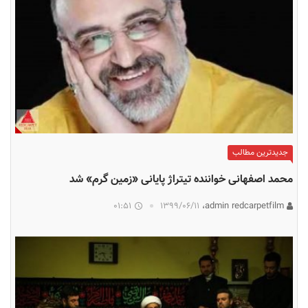
جدیدترین مطالب
محمد اصفهانی خواننده تیتراژ پایانی «زمین گرم» شد
01:51
۱۳۹۹/۰۶/۱۱
admin redcarpetfilm،