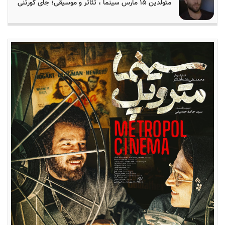
متولدین ۱۵ مارس سینما ، تئاتر و موسیقی؛ جای کورتنی