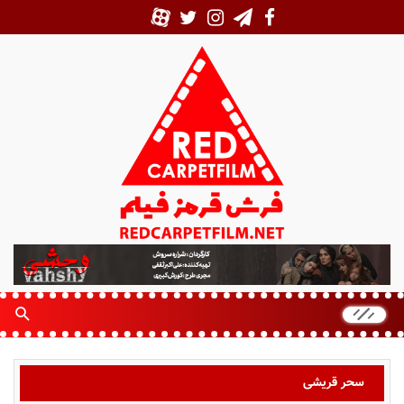
ف
ر
ش
ق
ر
م
ز
سحر قریشی