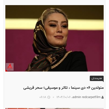
هنرمندان
متولدین ۰۶ دی سینما ، تئاتر و موسیقی؛ سحر قریشی
06:18
۱۴۰۴/۱۰/۰۶
admin redcarpetfilm،