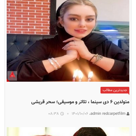
جدیدترین مطالب
متولدین ۶ دی سینما ، تئاتر و موسیقی؛ سحر قریشی
08:38
۱۴۰۱/۱۰/۰۶
admin redcarpetfilm،