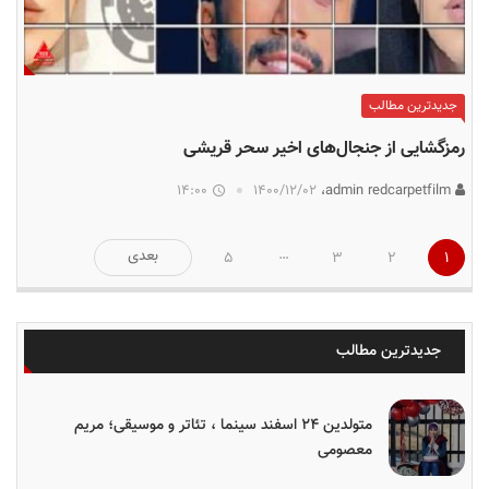
جدیدترین مطالب
رمزگشایی از جنجال‌های اخیر سحر قریشی
14:00
۱۴۰۰/۱۲/۰۲
admin redcarpetfilm،
صفحه‌بندی
…
بعدی
5
3
2
1
نوشته‌ها
جدیدترین مطالب
متولدین ۲۴ اسفند سینما ، تئاتر و موسیقی؛ مریم
معصومی