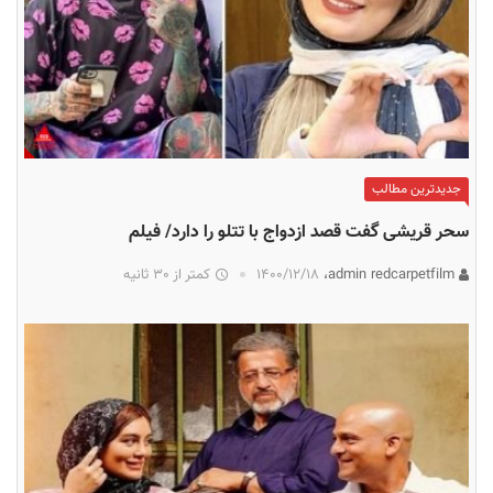
جدیدترین مطالب
سحر قریشی گفت قصد ازدواج با تتلو را دارد/ فیلم
admin redcarpetfilm،
۱۴۰۰/۱۲/۱۸
کمتر از 30 ثانیه