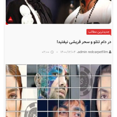
جدیدترین مطالب
در دام تتلو و سحر قریشی نیفتید!
02:00
۱۴۰۰/۱۲/۰۴
admin redcarpetfilm،