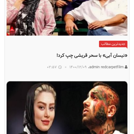
جدیدترین مطالب
«نیسان آبی» با سحر قریشی چپ کرد!
02:57
۱۴۰۰/۱۲/۰۹
admin redcarpetfilm،