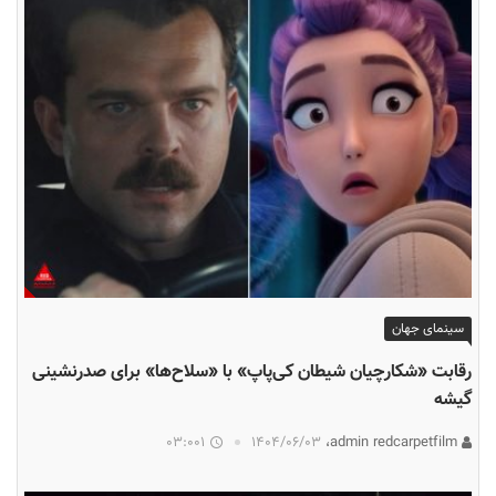
سینمای جهان
رقابت «شکارچیان شیطان کی‌پاپ» با «سلاح‌ها» برای صدرنشینی
گیشه
03:001
۱۴۰۴/۰۶/۰۳
admin redcarpetfilm،