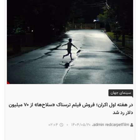
سینمای جهان
در هفته اول اکران؛ فروش فیلم ترسناک «سلاح‌ها» از ۷۰ میلیون
دلار رد شد
02:04
۱۴۰۴/۰۵/۲۰
admin redcarpetfilm،