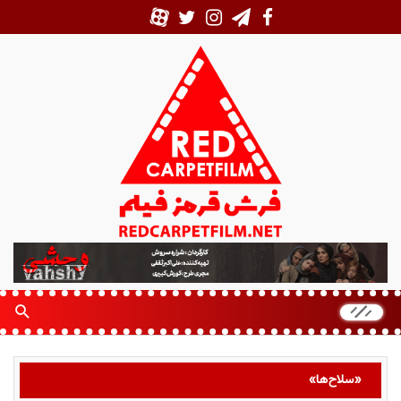
ف
ر
ش
ق
ر
م
ز
«سلاح‌ها»