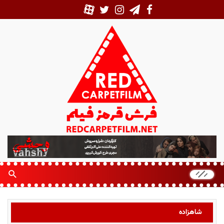
ف
ر
ش
ق
ر
م
ز
شاهزاده