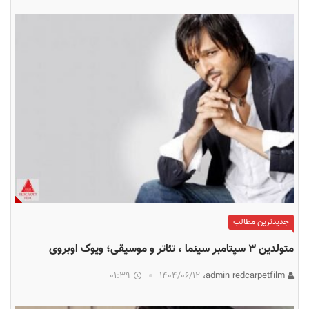
جدیدترین مطالب
متولدین ۳ سپتامبر سینما ، تئاتر و موسیقی؛ ویوک اوبروی
01:39
۱۴۰۴/۰۶/۱۲
admin redcarpetfilm،