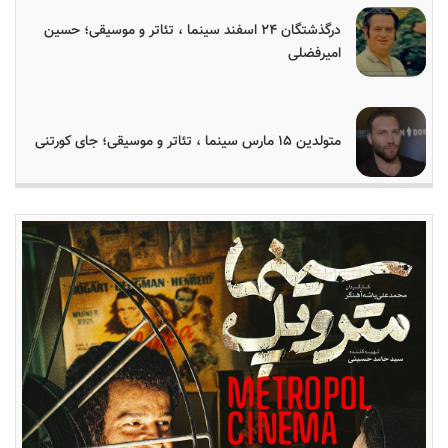
درگذشتگان ۲۴ اسفند سینما ، تئاتر و موسیقی؛ حسین
امیرفضلی
متولدین ۱۵ مارس سینما ، تئاتر و موسیقی؛ جای کورتنی