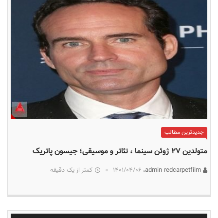
جدیدترین مطالب
متولدین ۲۷ ژوئن سینما ، تئاتر و موسیقی؛ جیسون پاتریک
admin redcarpetfilm،
۱۴۰۱/۰۴/۰۶
کمتر از یک دقیقه