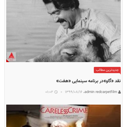
جدیدترین مطالب
نقد «گاو»در برنامه سینمایی «هفت»
01:02
۱۳۹۹/۰۸/۱۶
admin redcarpetfilm،