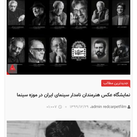
جدیدترین مطالب
نمایشگاه عکس هنرمندان نامدار سینمای ایران در موزه سینما
01:007
۱۳۹۹/۱۲/۲۹
admin redcarpetfilm،