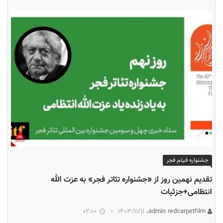
جشنواره فیلم فجر
تقدیم نهمین روز از «جشنواره تئاتر فجر» به عزت الله
انتظامی+جزئیات
02:00
۱۴۰۳/۱۱/۱۱
admin redcarpetfilm،