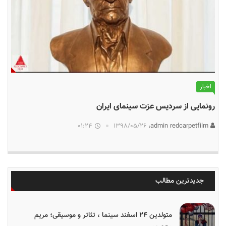
اخبار
رونمایی از سردیس عزت سینمای ایران
01:24
۱۳۹۸/۰۵/۲۶
admin redcarpetfilm،
جدیدترین مطالب
متولدین ۲۴ اسفند سینما ، تئاتر و موسیقی؛ مریم