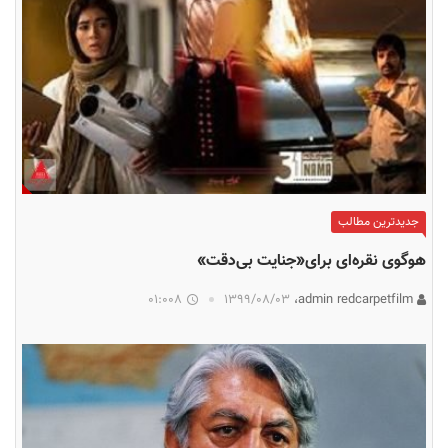
جدیدترین مطالب
هوگوی نقره‌ای برای«جنایت بی‌دقت»
01:008
۱۳۹۹/۰۸/۰۳
admin redcarpetfilm،