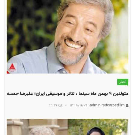
اخبار
متولدین ۹ بهمن ماه سینما ، تئاتر و موسیقی ایران؛ علیرضا خمسه
12:21
۱۳۹۸/۱۱/۰۹
admin redcarpetfilm،