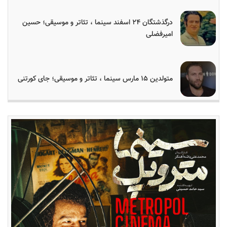
درگذشتگان ۲۴ اسفند سینما ، تئاتر و موسیقی؛ حسین
امیرفضلی
متولدین ۱۵ مارس سینما ، تئاتر و موسیقی؛ جای کورتنی