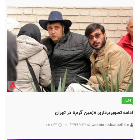
اخبار
ادامه تصویربرداری «زمین گرم» در تهران
01:003
۱۳۹۹/۰۳/۰۵
admin redcarpetfilm،