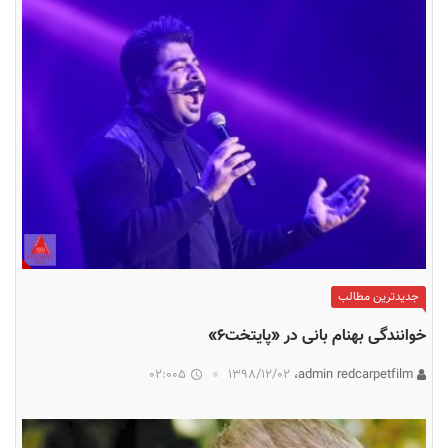
جدیدترین مطالب
خوانندگی بهنام بانی در «پایتخت۶»
02:005
۱۳۹۸/۱۲/۰۲
admin redcarpetfilm،