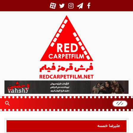
ف
ر
ش
ق
ر
م
ز
علیرضا خمسه