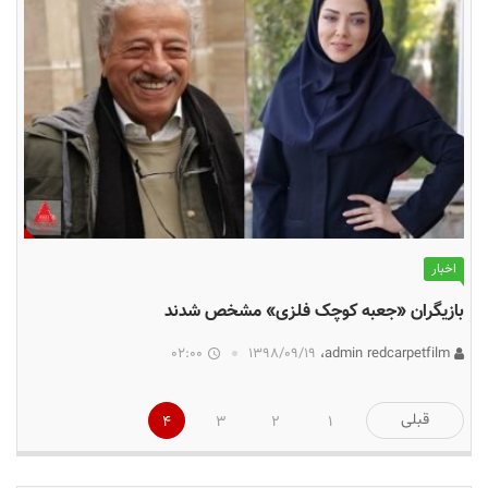
اخبار
بازیگران «جعبه کوچک فلزی» مشخص شدند
02:00
۱۳۹۸/۰۹/۱۹
admin redcarpetfilm،
صفحه‌بندی
قبلی
4
3
2
1
نوشته‌ها