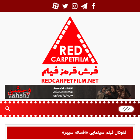
ف
ر
ش
ق
ر
م
ز
فتوکال فیلم سینمایی «افسانه سپهر»