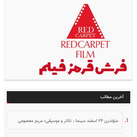
آخرین مطالب
متولدین ۲۴ اسفند سینما ، تئاتر و موسیقی؛ مریم معصومی