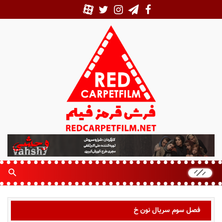
ف
ر
ش
ق
ر
م
ز
فصل سوم سریال نون خ