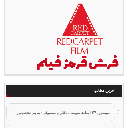
آخرین مطالب
متولدین ۲۴ اسفند سینما ، تئاتر و موسیقی؛ مریم معصومی