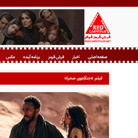
ف
ر
صفحه اصلی
اخبار
فرش قرمز
برنامه آینده
عکس
ش
ق
ر
فیلم «جنگجوی صحرا»
م
ز