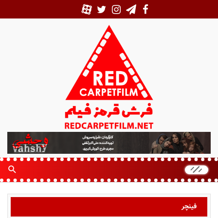
ف
ر
ش
ق
ر
م
ز
فینچر