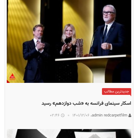
جدیدترین مطالب
اسکار سینمای فرانسه به «شب دوازدهم» رسید
02:46
۱۴۰۱/۱۲/۰۶
admin redcarpetfilm،