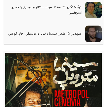
درگذشتگان ۲۴ اسفند سینما ، تئاتر و موسیقی؛ حسین
امیرفضلی
متولدین ۱۵ مارس سینما ، تئاتر و موسیقی؛ جای کورتنی