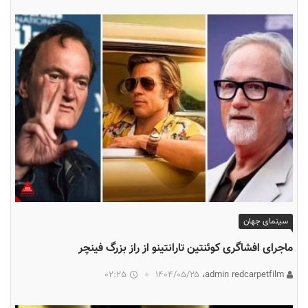
سینمای جهان
ماجرای افشاگری کوئنتین تارانتینو از راز بزرگ فینچر
02:25
۱۴۰۴/۰۵/۲۵
admin redcarpetfilm،