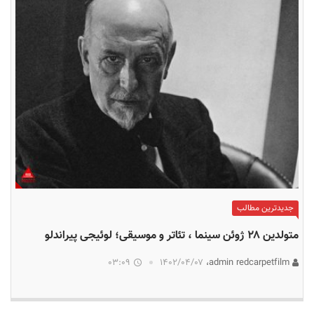
جدیدترین مطالب
متولدین ۲۸ ژوئن سینما ، تئاتر و موسیقی؛ لوئیجی پیراندلو
03:09
۱۴۰۲/۰۴/۰۷
admin redcarpetfilm،