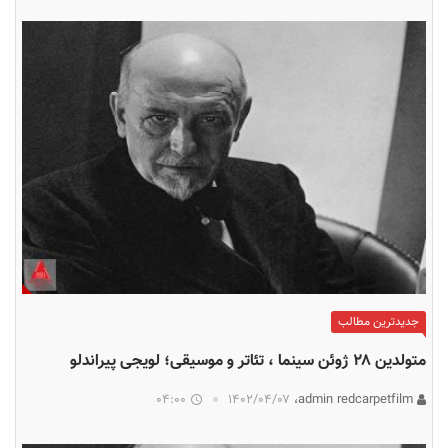
جدیدترین مطالب
متولدین ۲۸ ژوئن سینما ، تئاتر و موسیقی؛ لویجی پیراندلو
04:00
۱۴۰۲/۰۴/۰۷
admin redcarpetfilm،