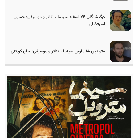
درگذشتگان ۲۴ اسفند سینما ، تئاتر و موسیقی؛ حسین
امیرفضلی
متولدین ۱۵ مارس سینما ، تئاتر و موسیقی؛ جای کورتنی