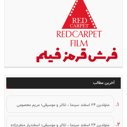
آخرین مطالب
متولدین ۲۴ اسفند سینما ، تئاتر و موسیقی؛ مریم معصومی
متولدین ۲۴ اسفند سینما ، تئاتر و موسیقی؛ اسفندیار منفردزاده