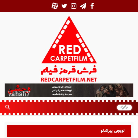
ف
ر
ش
ق
ر
م
ز
لویجی پیراندلو