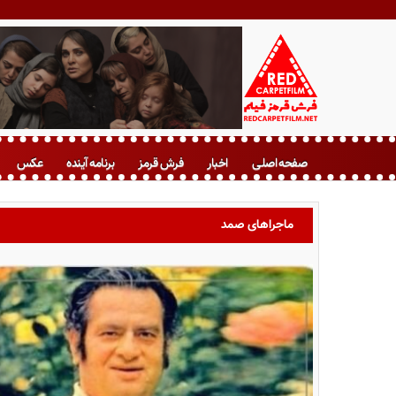
ف
ر
صفحه اصلی
اخبار
فرش قرمز
برنامه آینده
عکس
ش
ق
ر
ماجراهای صمد
م
ز