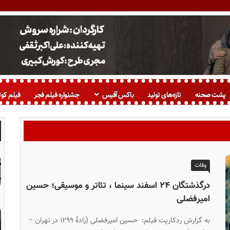
پشت صحنه
تازه‌های تولید
باکس آفیس
جشنواره فیلم فجر
فیلم کوت
وفات
درگذشتگان ۲۴ اسفند سینما ، تئاتر و موسیقی؛ حسین
امیرفضلی
به گزارش ردکارپت فیلم: حسین امیرفضلی (زادۀ ۱۲۹۹ در تهران –