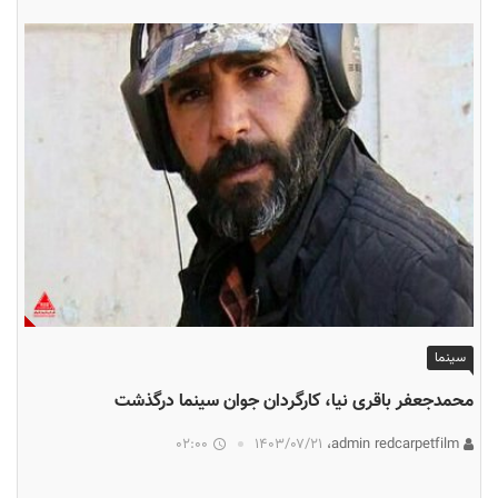
سینما
محمدجعفر باقری نیا، کارگردان جوان سینما درگذشت
02:00
۱۴۰۳/۰۷/۲۱
admin redcarpetfilm،