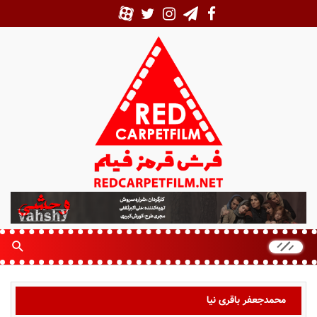
ف
ر
ش
ق
ر
م
ز
محمدجعفر باقری نیا