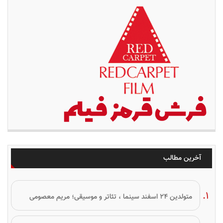
آخرین مطالب
متولدین ۲۴ اسفند سینما ، تئاتر و موسیقی؛ مریم معصومی