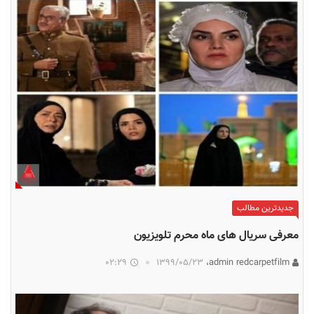
جدیدترین مطالب
معرفی سریال‌ های ماه محرم تلویزیون
02:29
۱۳۹۹/۰۵/۲۳
admin redcarpetfilm،