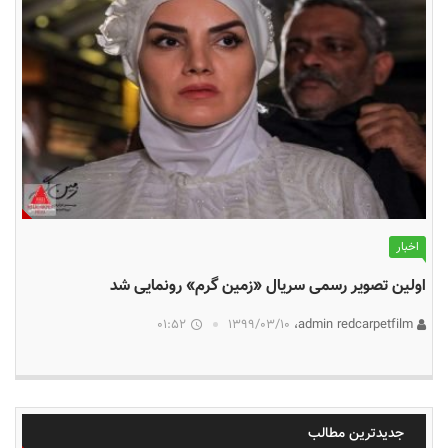
اخبار
اولین تصویر رسمی سریال «زمین گرم» رونمایی شد
01:52
۱۳۹۹/۰۳/۱۰
admin redcarpetfilm،
جدیدترین مطالب