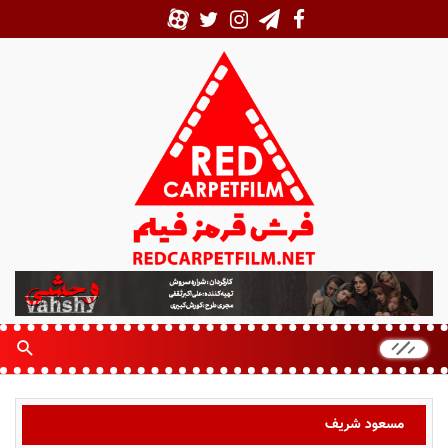
ف
ر
ش
ق
ر
م
ز
مسعود شریف