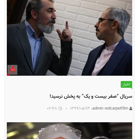
اخبار
سریال “صفر بیست و یک” به پخش نرسید!
02:48
۱۳۹۹/۰۵/۱۳
admin redcarpetfilm،