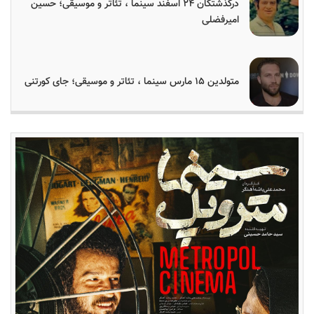
درگذشتگان ۲۴ اسفند سینما ، تئاتر و موسیقی؛ حسین
امیرفضلی
متولدین ۱۵ مارس سینما ، تئاتر و موسیقی؛ جای کورتنی