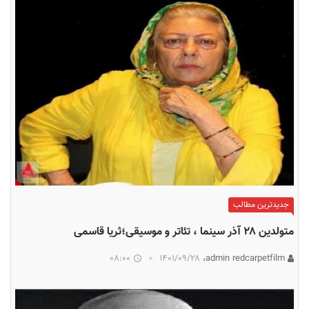
جدیدترین مطالب
متولدین ۲۸ آذر سینما ، تئاتر و موسیقی؛ثریا قاسمی
08:00
۱۴۰۱/۰۹/۲۸
admin redcarpetfilm،