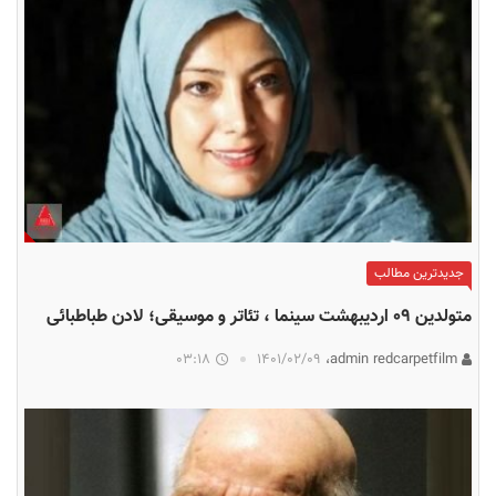
جدیدترین مطالب
متولدین ۰۹ اردیبهشت سینما ، تئاتر و موسیقی؛ لادن طباطبائی
03:18
۱۴۰۱/۰۲/۰۹
admin redcarpetfilm،