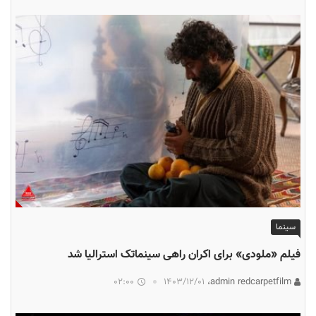
سینما
فیلم «ملودی» برای اکران راهی سینماتک استرالیا شد
02:00
۱۴۰۳/۱۲/۰۱
admin redcarpetfilm،