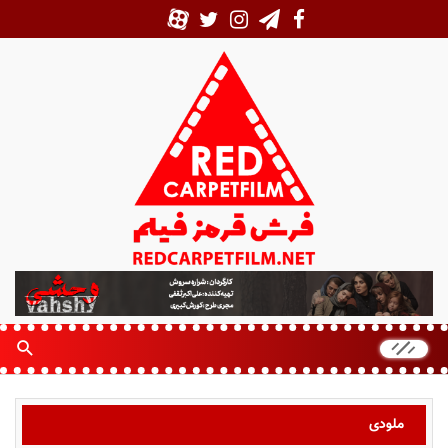
ف
ر
ش
ق
ر
م
ز
ملودی