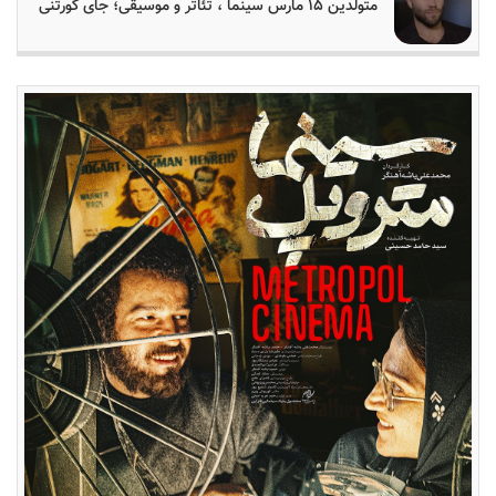
متولدین ۱۵ مارس سینما ، تئاتر و موسیقی؛ جای کورتنی