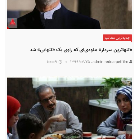
جدیدترین مطالب
«تنهاترین سردار» ملودی‌ای که راوی یک «تنهایی» شد
10:009
۱۳۹۹/۰۷/۲۵
admin redcarpetfilm،