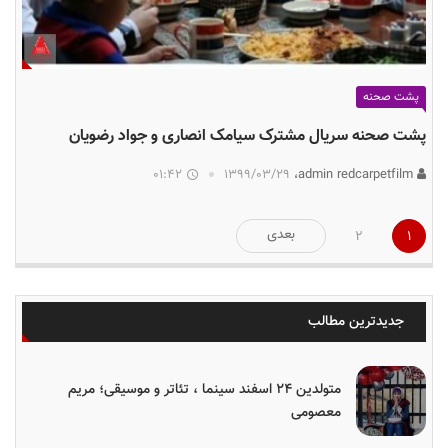
پشت صحنه
پشت صحنه سریال مشترک سیامک انصاری و جواد رضویان
01:42
۱۳۹۹/۰۳/۲۹
admin redcarpetfilm،
صفحه‌بندی
بعدی
2
1
نوشته‌ها
جدیدترین مطالب
متولدین ۲۴ اسفند سینما ، تئاتر و موسیقی؛ مریم
معصومی