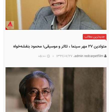
جدیدترین مطالب
متولدین ۲۷ مهر سینما ، تئاتر و موسیقی؛ محمود بنفشه‌خواه
05:00
۱۳۹۹/۰۷/۲۷
admin redcarpetfilm،