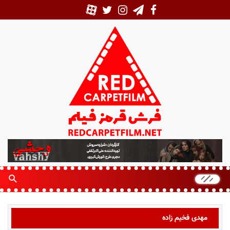
ف
ر
ش
ق
ر
م
ز
مهدی فخیم زاده