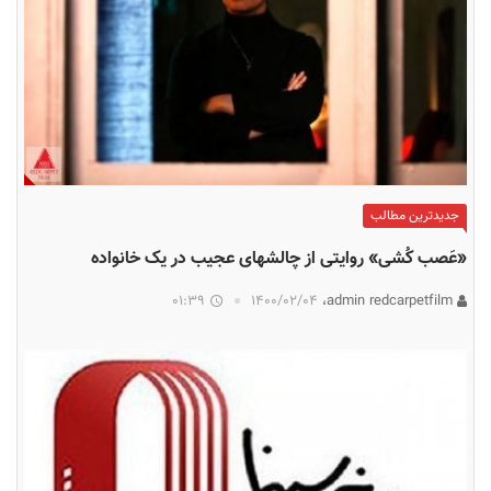
جدیدترین مطالب
«عَصب کُشی» روایتی از چالشهای عجیب در یک خانواده
01:39
۱۴۰۰/۰۲/۰۴
admin redcarpetfilm،