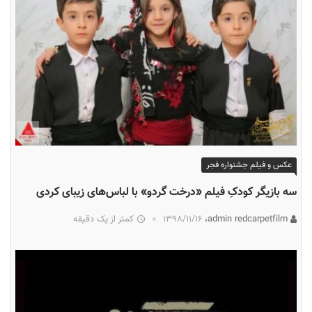
عکس و فیلم جشنواره فجر
سه بازیگر کودکِ فیلم «درخت گردو» با لباس‌های زیبای کردی
admin redcarpetfilm،
۱۳۹۸/۱۱/۱۶
کمتر از یک دقیقه