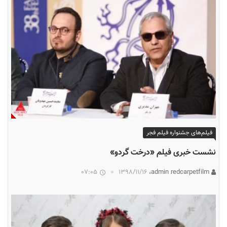
فیلم‌های جشنواره فیلم فجر
نشست خبری فیلم «درخت گردو»
07:05
۱۳۹۸/۱۱/۱۶
admin redcarpetfilm،