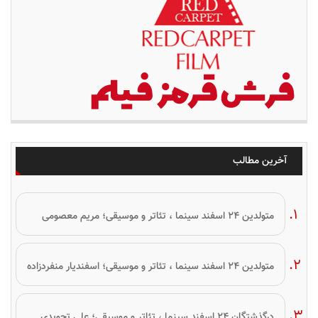
آخرین مطالب
متولدین ۲۴ اسفند سینما ، تئاتر و موسیقی؛ مریم معصومی
متولدین ۲۴ اسفند سینما ، تئاتر و موسیقی؛ اسفندیار منفردزاده
درگذشتگان ۲۴ اسفند سینما ، تئاتر و موسیقی؛ علی تجویدی