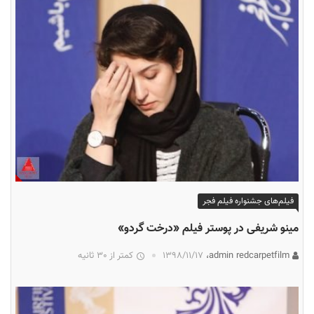
فیلم‌های جشنواره فیلم فجر
مینو شریفی در پوستر فیلم «درخت گردو»
admin redcarpetfilm،
۱۳۹۸/۱۱/۱۷
کمتر از 30 ثانیه