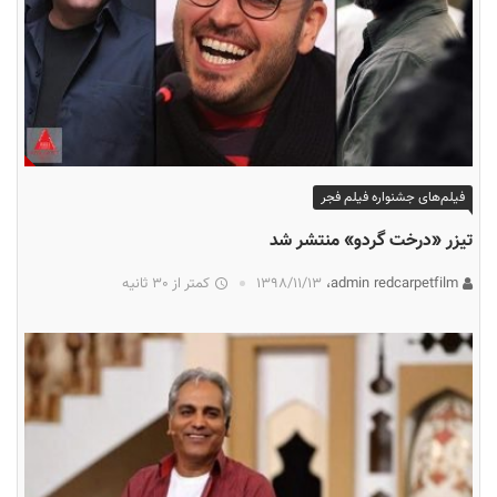
فیلم‌های جشنواره فیلم فجر
تیزر «درخت گردو» منتشر شد
admin redcarpetfilm،
۱۳۹۸/۱۱/۱۳
کمتر از 30 ثانیه