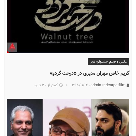
عکس و فیلم جشنواره فجر
گریم خاص مهران مدیری در «درخت گردو»
admin redcarpetfilm،
۱۳۹۸/۱۱/۱۴
کمتر از 30 ثانیه