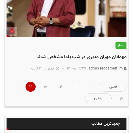
اخبار
مهمانان مهران مدیری در شب یلدا مشخص شدند
admin redcarpetfilm،
۱۳۹۸/۰۹/۲۹
کمتر از 30 ثانیه
صفحه‌بندی
…
قبلی
16
15
14
1
نوشته‌ها
بعدی
17
جدیدترین مطالب