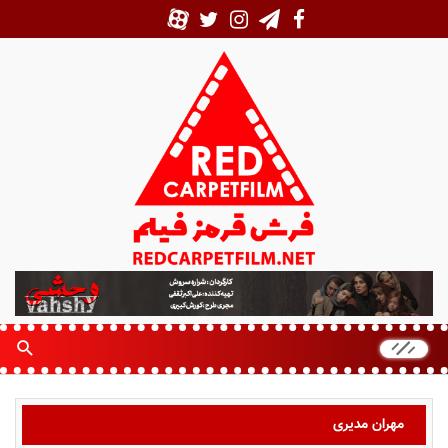
ف
ر
ش
ق
ر
م
ز
مهران مدیری