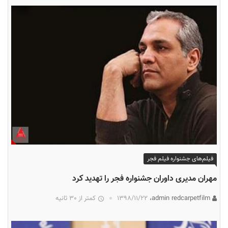
فیلم‌های جشنواره فیلم فجر
مهران مدیری داوران جشنواره فجر را تهدید کرد
admin redcarpetfilm،
۱۳۹۸/۱۱/۲۲
کمتر از 30 ثانیه