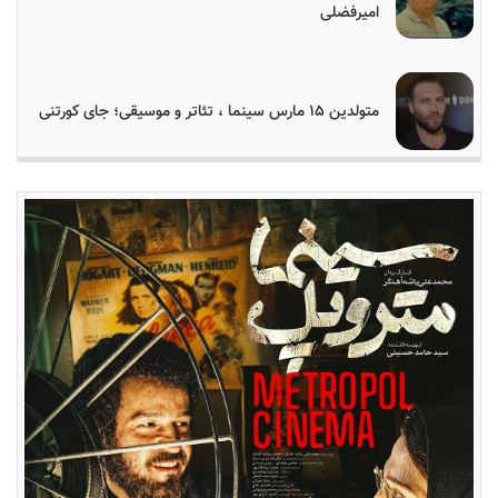
امیرفضلی
متولدین ۱۵ مارس سینما ، تئاتر و موسیقی؛ جای کورتنی