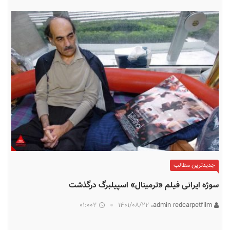
جدیدترین مطالب
سوژه ایرانی فیلم «ترمینال» اسپیلبرگ درگذشت
01:002
۱۴۰۱/۰۸/۲۲
admin redcarpetfilm،