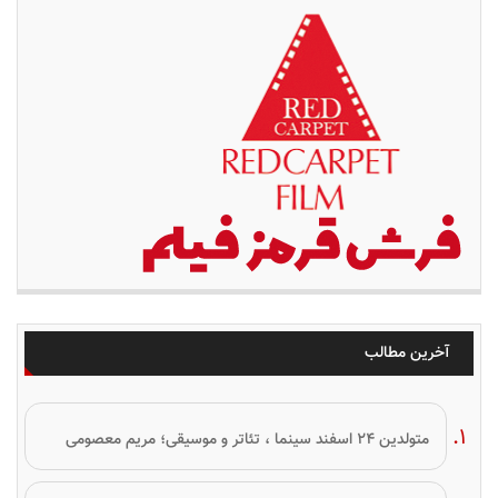
آخرین مطالب
متولدین ۲۴ اسفند سینما ، تئاتر و موسیقی؛ مریم معصومی