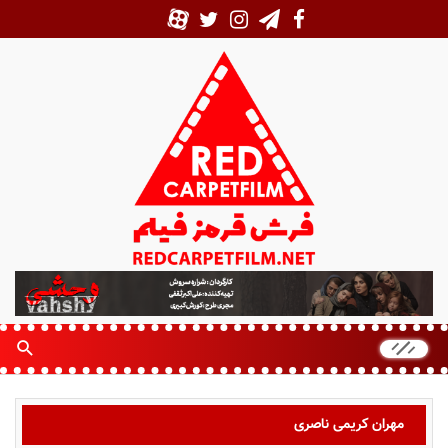
ف
ر
ش
ق
ر
م
ز
مهران کریمی ناصری