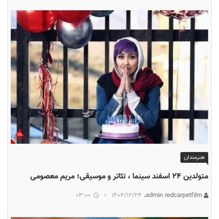
هنرمندان
متولدین ۲۴ اسفند سینما ، تئاتر و موسیقی؛ مریم معصومی
03:00
۱۴۰۴/۱۲/۲۴
admin redcarpetfilm،