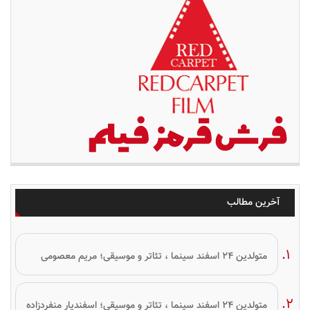
آخرین مطالب
متولدین ۲۴ اسفند سینما ، تئاتر و موسیقی؛ مریم معصومی
متولدین ۲۴ اسفند سینما ، تئاتر و موسیقی؛ اسفندیار منفردزاده