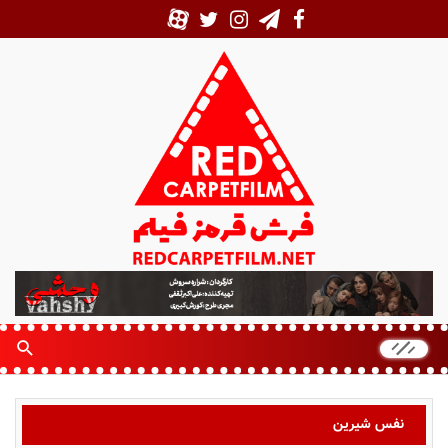
ف
ر
ش
ق
ر
م
ز
نفس شیرین