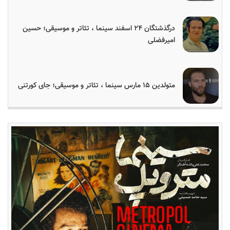
درگذشتگان ۲۴ اسفند سینما ، تئاتر و موسیقی؛ حسین
امیرفضلی
متولدین ۱۵ مارس سینما ، تئاتر و موسیقی؛ جای کورتنی