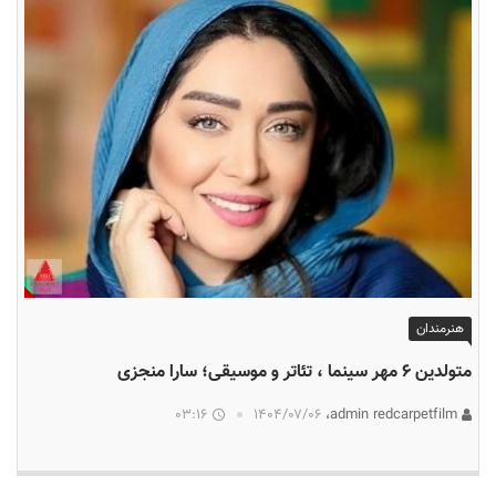
هنرمندان
متولدین ۶ مهر سینما ، تئاتر و موسیقی؛ سارا منجزی
03:16
۱۴۰۴/۰۷/۰۶
admin redcarpetfilm،