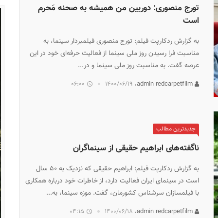
تورج منصوری: دوربین من همیشه به صحنه مَحرم
است
به گزارش ردکارپت فیلم: تورج منصوری فیلمبردار سینما، به
مناسبت فرا رسیدن روز ملی سینما از فعالیت حرفه‌ای خود در این
عرصه گفت. به مناسبت روز ملی سینما و در...
06:00
۱۴۰۰/۰۶/۱۹
admin redcarpetfilm،
جدیدترین مطالب
ناگفته‌های ابراهیم حقیقی از سینماگران
به گزارش ردکارپت فیلم: ابراهیم حقیقی که نزدیک به ۵۰ سال
است در سینمای ایران فعالیت دارد، از خاطرات خود درباره همکاری
با فیلمسازان سرشناس کشورمان، گفت. موزه سینما، به...
04:15
۱۴۰۰/۰۶/۱۸
admin redcarpetfilm،