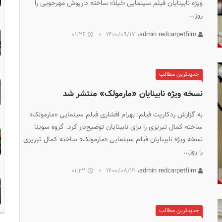
ویژه نابینایان فیلم سینمایی «لیلا» ساخته داریوش مهرجویی را
روز...
01:26
۱۴۰۰/۰۹/۱۷
admin redcarpetfilm،
جدیدترین مطالب
نسخه ویژه نابینایان «مارمولک» منتشر شد
به گزارش ردکارپت فیلم: بهرام افشاری فیلم سینمایی «مارمولک»
ساخته کمال تبریزی را برای نابینایان توضیح‌دار کرد. گروه سوینا
نسخه ویژه نابینایان فیلم سینمایی «مارمولک» ساخته کمال تبریزی
را روز...
01:22
۱۴۰۰/۰۸/۱۹
admin redcarpetfilm،
جدیدترین مطالب