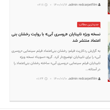
02:11
۱۴۰۰/۰۱/۱۶
admin redcarpetfilm،
جدیدترین مطالب
نسخه ویژه نابینایان «روسری آبی» با روایت رخشان بنی
اعتماد منتشر شد
به گزارش ردکارپت فیلم: رخشان بنی‌اعتماد فیلم سینمایی «روسری
آبی» را برای نابینایان توضیح‌دار کرد. گروه «سوینا» نسخه ویژه
نابینایان فیلم سینمایی «روسری آبی» ساخته رخشان بنی‌اعتماد را
در آستانه...
01:24
۱۴۰۰/۰۱/۱۰
admin redcarpetfilm،