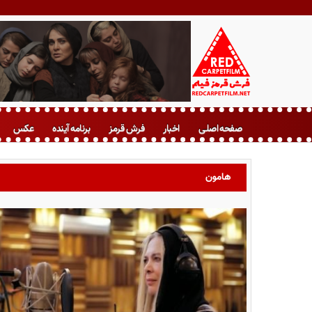
ف
ر
صفحه اصلی
اخبار
فرش قرمز
برنامه آینده
عکس
ش
ق
ر
هامون
م
ز