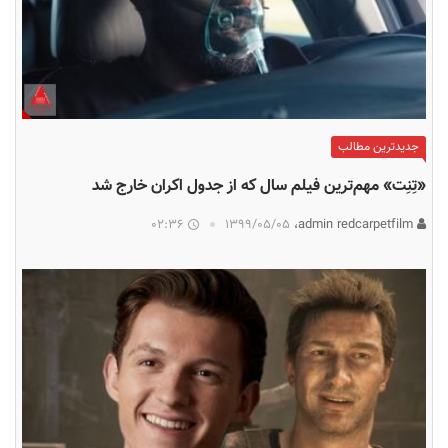
جدیدترین مطالب
«تِنِت» مهم‌ترین فیلم سال که از جدول اکران‌ خارج شد
02:36
۱۳۹۹/۰۵/۰۵
admin redcarpetfilm،