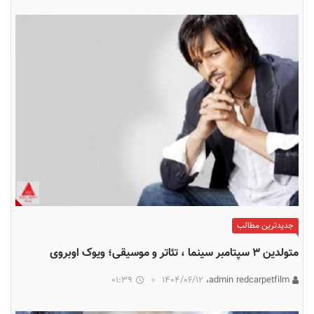
جدیدترین مطالب
متولدین ۳ سپتامبر سینما ، تئاتر و موسیقی؛ ویوک اوبروی
01:39
۱۴۰۴/۰۶/۱۲
admin redcarpetfilm،