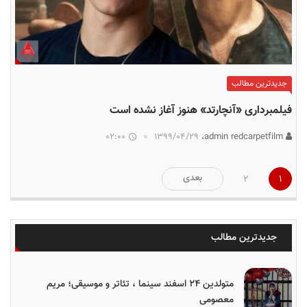
جدیدترین مطالب
فیلمبرداری «آنچارتد» هنوز آغاز نشده است
02:00
۱۳۹۹/۰۴/۲۹
admin redcarpetfilm،
صفحه‌بندی
بعدی
2
1
نوشته‌ها
جدیدترین مطالب
متولدین ۲۴ اسفند سینما ، تئاتر و موسیقی؛ مریم
معصومی