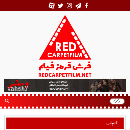
ف
ر
ش
ق
ر
م
ز
کمپانی