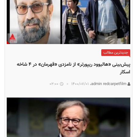
جدیدترین مطالب
پیش‌بینی «هالیوود ریپورتر» از نامزدی «قهرمان» در ۴ شاخه
اسکار
02:00
۱۴۰۰/۰۷/۰۱
admin redcarpetfilm،