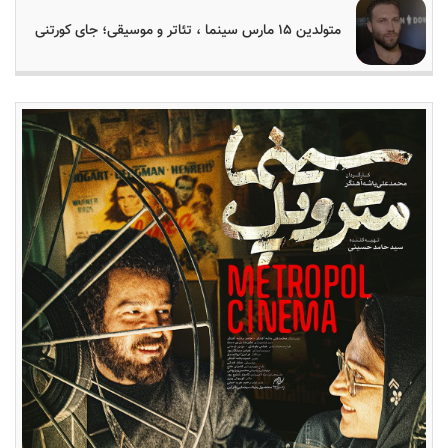
متولدین ۱۵ مارس سینما ، تئاتر و موسیقی؛ جای کورتنی