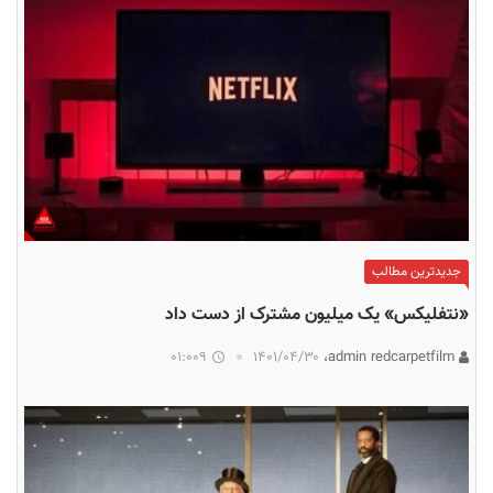
جدیدترین مطالب
«نتفلیکس»‌ یک میلیون مشترک از دست داد
01:009
۱۴۰۱/۰۴/۳۰
admin redcarpetfilm،