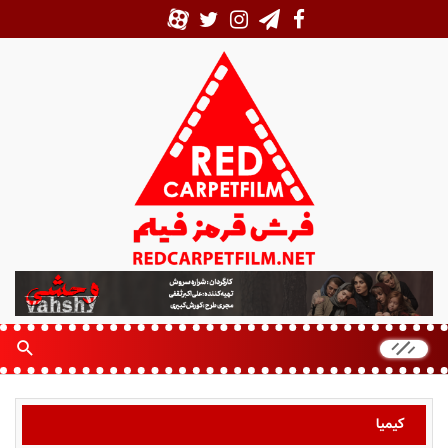
ف
ر
ش
ق
ر
م
ز
کیمیا