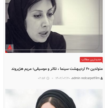
جدیدترین مطالب
متولدین ۲۰ اردیبهشت سینما ، تئاتر و موسیقی؛ مریم هژیروند
02:56
۱۴۰۲/۰۲/۲۰
admin redcarpetfilm،