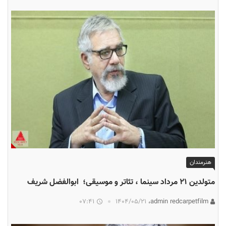
هنرمندان
متولدین ۲۱ مرداد سینما ، تئاتر و موسیقی؛ ابوالفضل شریف
07:41
۱۴۰۴/۰۵/۲۱
admin redcarpetfilm،