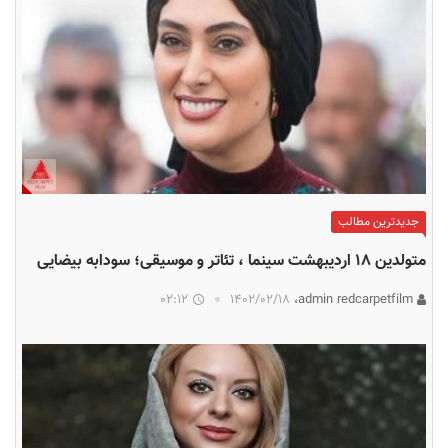
جدیدترین مطالب
متولدین ۱۸ اردیبهشت سینما ، تئاتر و موسیقی؛ سودابه بیضایی
02:12
۱۴۰۲/۰۲/۱۸
admin redcarpetfilm،