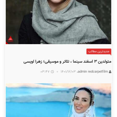
جدیدترین مطالب
متولدین ۳ اسفند سینما ، تئاتر و موسیقی؛ زهرا اویسی
03:47
۱۴۰۱/۱۲/۰۳
admin redcarpetfilm،