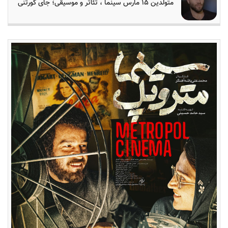
متولدین ۱۵ مارس سینما ، تئاتر و موسیقی؛ جای کورتنی