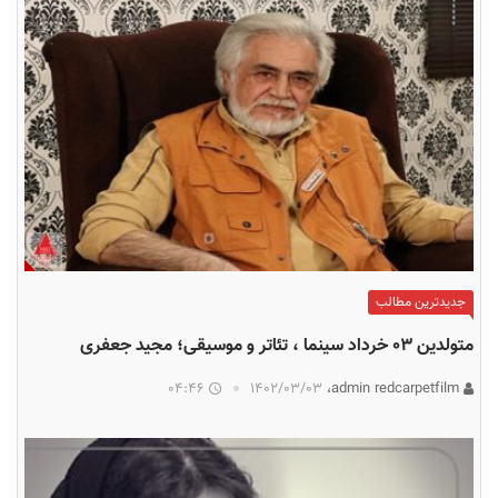
جدیدترین مطالب
متولدین ۰۳ خرداد سینما ، تئاتر و موسیقی؛ مجید جعفری
04:46
۱۴۰۲/۰۳/۰۳
admin redcarpetfilm،