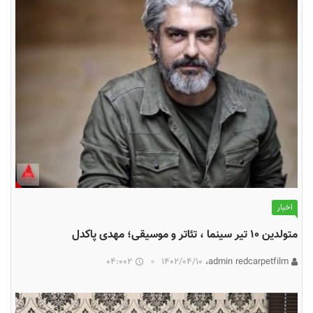
اخبار
متولدین ۱۰ تیر سینما ، تئاتر و موسیقی؛ مهدی پاکدل
04:002
۱۴۰۲/۰۴/۱۰
admin redcarpetfilm،