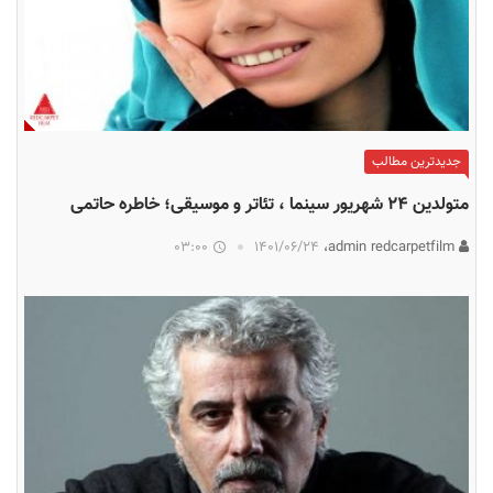
جدیدترین مطالب
متولدین ۲۴ شهریور سینما ، تئاتر و موسیقی؛ خاطره حاتمی
03:00
۱۴۰۱/۰۶/۲۴
admin redcarpetfilm،