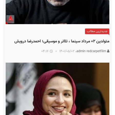
جدیدترین مطالب
متولدین ۰۲ مرداد سینما ، تئاتر و موسیقی؛ احمدرضا درویش
04:16
۱۴۰۱/۰۵/۰۲
admin redcarpetfilm،