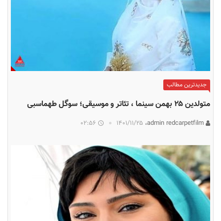
جدیدترین مطالب
متولدین ۲۵ بهمن سینما ، تئاتر و موسیقی؛ سوگل طهماسبی
02:56
۱۴۰۱/۱۱/۲۵
admin redcarpetfilm،