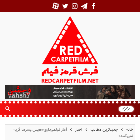
ف
ر
ش
ق
ر
م
خانه
جدیدترین مطالب
اخبار
آغاز فیلمبرداری«هیس،پسرها گریه
ز
نمی‌کنند»