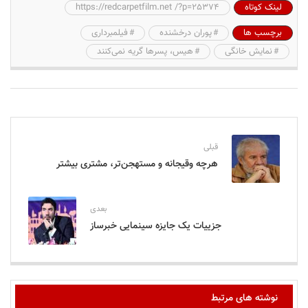
لینک کوتاه
https://redcarpetfilm.net /?p=25374
برچسب ها
پوران درخشنده
فیلمبرداری
نمایش خانگی
هیس، پسرها گریه نمی‌کنند
قبلی
هرچه وقیجانه و مستهجن‌تر، مشتری بیشتر
بعدی
جزییات یک جایزه سینمایی خبرساز
نوشته های مرتبط