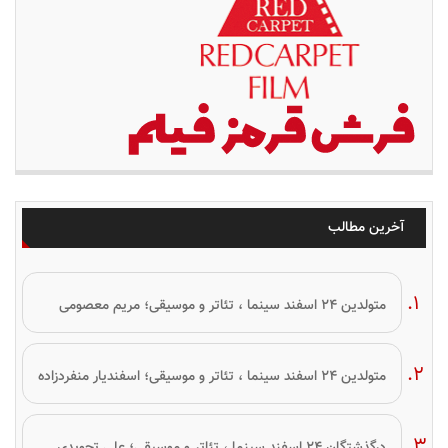
آخرین مطالب
متولدین ۲۴ اسفند سینما ، تئاتر و موسیقی؛ مریم معصومی
متولدین ۲۴ اسفند سینما ، تئاتر و موسیقی؛ اسفندیار منفردزاده
درگذشتگان ۲۴ اسفند سینما ، تئاتر و موسیقی؛ علی تجویدی