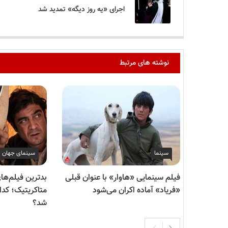
اجرای «یه روز دیگه» تمدید شد
نوشته های مرتبط
سینما
سینمای جهان
فیلم سینمایی «هاوار» با عنوان قبلی
«فریاد» آماده اکران می‌شود
متاکریتیک؛ کد
شد؟