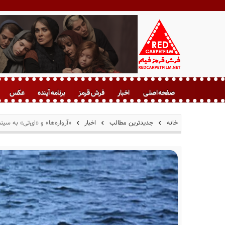
ف
ر
صفحه اصلی
اخبار
فرش قرمز
برنامه آینده
عکس
ش
ق
ر
خانه
جدیدترین مطالب
اخبار
«آرواره‌ها» و «ای‌تی» به سینم
م
ز