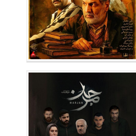
سینما
سینما
از امشب ۲۲ مهر؛ اکران آنلاین فیلم
تاریخ اکران آنلاین فیلم سینمایی
مایی «غیبت موجه»
«لاک‌پشت و حلزون» اعلام شد