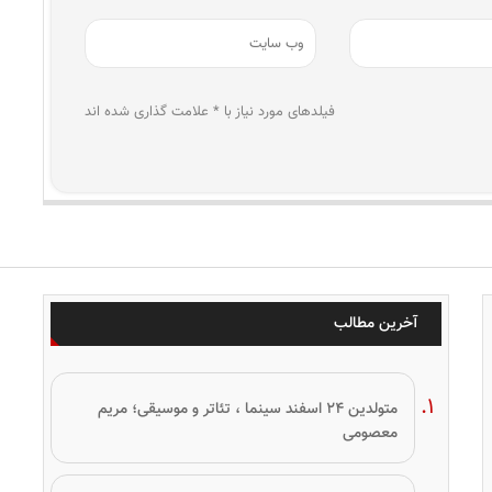
فیلدهای مورد نیاز با * علامت گذاری شده اند
آخرین مطالب
متولدین ۲۴ اسفند سینما ، تئاتر و موسیقی؛ مریم
معصومی