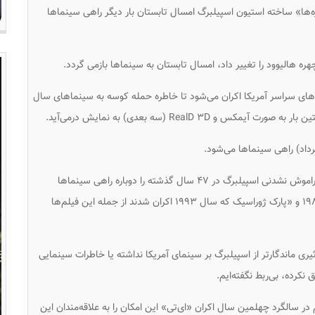
‌ها» ساخته استیون اسپیلبرگ امسال تابستان بار دیگر راهی سینماها
ه هالیوود را تغییر داد، امسال تابستان به سینماها بازمی گردد.
 در شماری از سینماهای سراسر آمریکا اکران می‌شود تا خاطره حمله کوسه به سینماهای سال
یونیورسال با انتشار بیانیه‌ای گفته بخشی از فیلم‌های فراموش نشدنی اسپیلبرگ در ۴۷ سال گذشته را دوباره راهی سینماها
می‌کند. «آرواره‌ها» در سال ۱۹۷۵، «ای‌تی» در سال ۱۹۸۲ و «پارک ژوراسیک که سال ۱۹۹۳ اکران شدند از جمله این فیلم‌ها
یری ماندگارتر از اسپیلبرگ بر سینمای آمریکا نداشته یا خاطرات سینمایی
کرده، بی‌ربط نگفته‌ایم.
در سالگرد چهلمین سال اکران «ای‌تی» این امکان را به علاقه‌مندان این