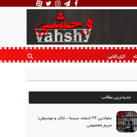
اه
اکران آنلاین
جدیدترین مطالب
متولدین ۲۴ اسفند سینما ، تئاتر و موسیقی؛
مریم معصومی