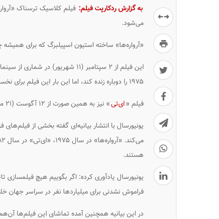
به گزارش ردکارپت فیلم:
فیلم کلاسیک ترسناک ‌«آرواره
می‌شود.
«آرواره‌ها» ساخته استیون اسپیلبرگ که برای همیشه چهر
این فیلم از ۲ سپتامبر (۱۱ شهریور)
۱۹۷۵ را دوباره زنده کند، اما این بار این فیلم برای نخستین بار به صورت آیمکس و RealD ۳D (سه بعدی) به نمایش درمی‌آید.
فیلم «
ای‌تی
» نیز به همین صورت از ۱۲ آگوست (۲۱ مرداد) راهی سینماها می‌شود.
هستند.
یونیورسال یادآوری کرده: اگر بگوییم هیچ فیلمسازی تاث
فراموش نشدنی برای میلیاردها نفر در سراسر جهان خلق ن
در این بیانیه همچنین آمده تماشای این فیلم‌ها آن‌هم 