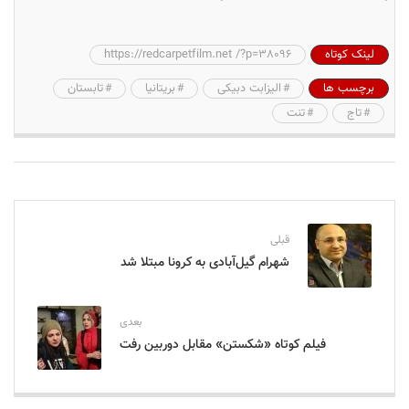
لینک کوتاه
https://redcarpetfilm.net /?p=38096
برچسب ها
الیزابت دبیکی
بریتانیا
تابستان
تاج
تنت
قبلی
شهرام گیل‌آبادی به کرونا مبتلا شد
بعدی
فیلم کوتاه «شکستن» مقابل دوربین رفت