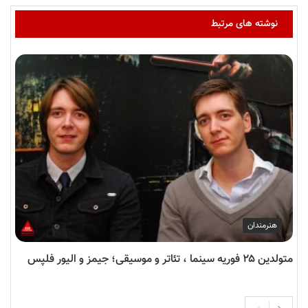
نوشته های مرتبط
هنرمندان
متولدین ۲۵ فوریه سینما ، تئاتر و موسیقی؛ جیمز و الیور فلپس