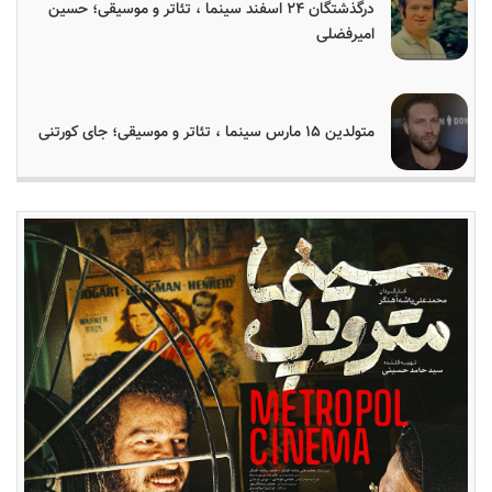
درگذشتگان ۲۴ اسفند سینما ، تئاتر و موسیقی؛ حسین
امیرفضلی
متولدین ۱۵ مارس سینما ، تئاتر و موسیقی؛ جای کورتنی