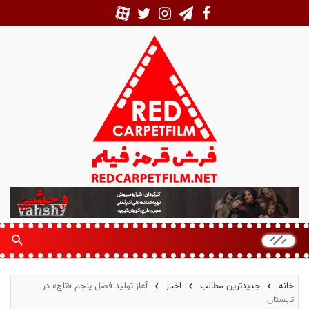
ف
ر
ش
ق
ر
م
خانه
جدیدترین مطالب
اخبار
آغاز تولید فصل پنجم «تاج» در
ز
تابستان