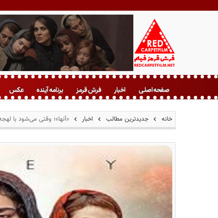
ف
ر
صفحه اصلی
اخبار
فرش قرمز
برنامه آینده
عکس
ش
ق
ر
خانه
جدیدترین مطالب
اخبار
«آنها»؛ وقتی می‌شود با لهجه
م
ز