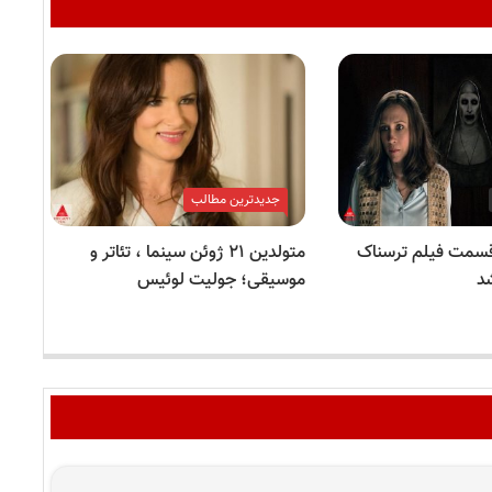
جدیدترین مطالب
سمت فیلم ترسناک
متولدین ۲۱ ژوئن سینما ، تئاتر و
د
موسیقی؛ جولیت لوئیس
مو