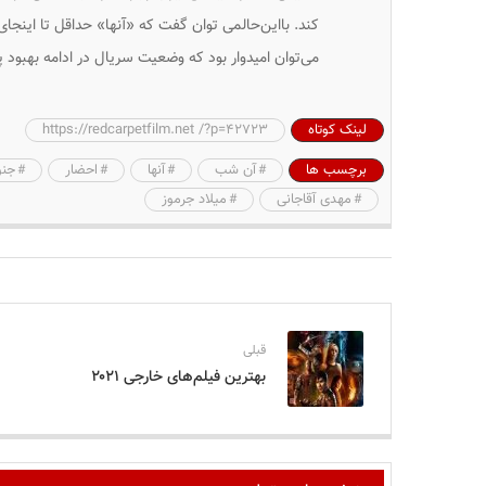
کند. بااین‌حالمی توان گفت که «آنها» حداقل تا اینجای
می‌توان امیدوار بود که وضعیت سریال در ادامه بهبود پی
لینک کوتاه
https://redcarpetfilm.net /?p=42723
برچسب ها
آن شب
آنها
احضار
جنو
مهدی آقاجانی
میلاد جرموز
قبلی
بهترین فیلم‌های خارجی ۲۰۲۱