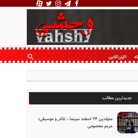
اه
اکران آنلاین
جدیدترین مطالب
متولدین ۲۴ اسفند سینما ، تئاتر و موسیقی؛
مریم معصومی