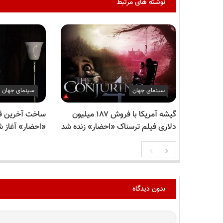
نوشته های مرتبط
سینمای جهان
سینمای جهان
گیشه آمریکا با فروش ۱۸۷ میلیون
ساخت آخرین ق
دلاری فیلم ترسناک «احضار» زنده شد
«احضار» آغاز ش
بدون دیدگاه