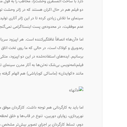
دارد با ساخت اتمسفری وحشت‌زا، مخاطب را به قول معرو
دو فیلم هم در حال اکران هستند که در ژانر وحشت تو
سینمای ما تلاش زیادی کرده تا در این ژانر آثاری تولید 
عدم موفقیت، در محدوده‌ی پست اینستاگرامی نمی‌گنج
اما «آن‌ها» انصافاً غافلگیرکننده است. هر اپیزود س
رعدوبرق و کولاک است، در حالی که ما روی تخت اتاق ام
برسانیم. ایده‌های استفاده‌شده در این دو اپیزود، متکی
فیلم‌نامه‌نویس بی‌شک نه‌تن‌ها به آثار مدرن سینمای 
مانند «کوایدان» (ماساکی کوبایاشی) هم الهام گرفته ب
اما باید به کارگردانی هم توجه داشت. کارگردان موفق م
نورپردازی، زوایای دوربین، تنوع در قاب‌ها و خلق لحظ
دوم، تسلط کارگردان بر اجزای تصویر بیش‌تر مشخص م