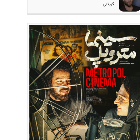
کورتنی