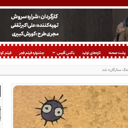
پشت صحنه
تازه‌های تولید
باکس آفیس
جشنواره فیلم فجر
فیلم کوت
«جنگ ستارگان» شد