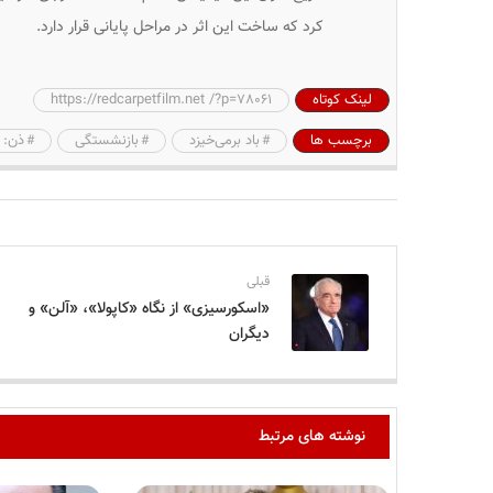
کرد که ساخت این اثر در مراحل پایانی قرار دارد.
لینک کوتاه
https://redcarpetfilm.net /?p=78061
برچسب ها
باد برمی‌خیزد
بازنشستگی
ذن: 
قبلی
«اسکورسیزی» از نگاه «کاپولا»، «آلن» و
دیگران
نوشته های مرتبط