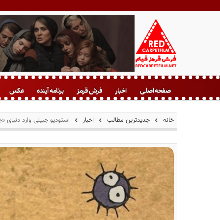
ف
ر
صفحه اصلی
اخبار
فرش قرمز
برنامه آینده
عکس
ش
ق
ر
خانه
جدیدترین مطالب
اخبار
استودیو جیبلی وارد دنیای 
م
ز