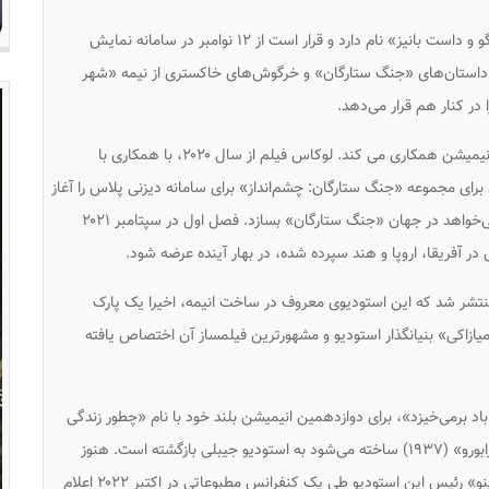
این انیمیشن کوتاه که با دست طراحی شده «ذن: گروگو و داست بانیز» نام دارد و قرار است از ۱۲ نوامبر در سامانه نمایش
 داستان‌های «جنگ ستارگان» و خرگوش‌های خاکستری از نیمه «شهر
 در کنار هم قرار می‌دهد.
این اولین باری نیست که لوکاس فیلم با یک استودیو انیمیشن همکاری می کند. لوکاس فیلم از سال ۲۰۲۰، با همکاری با
رای مجموعه «جنگ ستارگان: چشم‌انداز» برای سامانه دیزنی پلاس را آغاز
کرده که به هر استودیو اجازه می‌داد هر روایتی را که می‌خواهد در جهان «جنگ ستارگان» بسازد. فصل اول در سپتامبر ۲۰۲۱
ر آفریقا، اروپا و هند سپرده شده، در بهار آینده عرضه شود.
نتشر شد که این استودیوی معروف در ساخت انیمه، اخیرا یک پارک
و میازاکی» بنیانگذار استودیو و مشهورترین فیلمساز آن اختصاص یافته
ز اعلام بازنشستگی در سال ۲۰۱۳ با «باد برمی‌خیزد»، برای دوازدهمین انیمیشن بلند خود با نام «چطور زندگی
می‌کنی؟» که با الهام از رمان ژاپنی نوشته «یوشینو گنزابورو» (۱۹۳۷) ساخته می‌شود به استودیو جیبلی بازگشته است. هنوز
تاریخ اکران این انیمیشن اعلام نشده اما «کوجی هوشینو» رئیس این استودیو طی یک کنفرانس مطبوعاتی در اکتبر ۲۰۲۲ اعلام