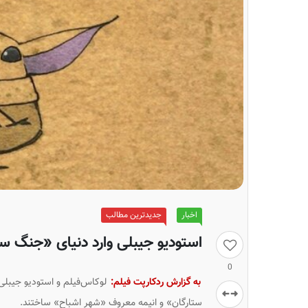
اخبار
جدیدترین مطالب
استودیو جیبلی وارد دنیای «جنگ س
0
به گزارش ردکارپت فیلم:
لوکاس‌فیلم و استودیو جیبلی
ستارگان» و انیمه معروف «شهر اشباح» ساختند.