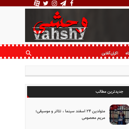
اه
اکران آنلاین
جدیدترین مطالب
متولدین ۲۴ اسفند سینما ، تئاتر و موسیقی؛
مریم معصومی