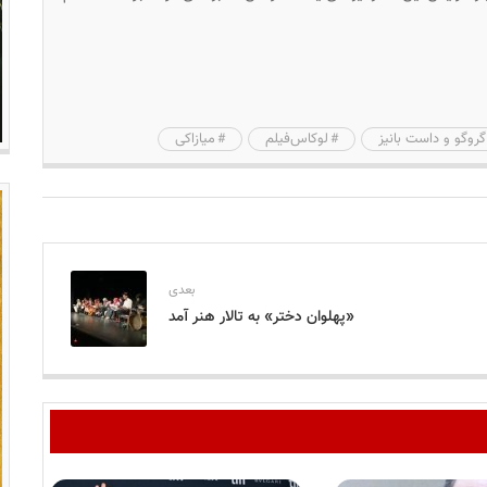
گروگو و داست بانیز
لوکاس‌فیلم
میازاکی
بعدی
«پهلوان دختر» به تالار هنر آمد