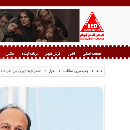
ف
ر
صفحه اصلی
اخبار
فرش قرمز
برنامه آینده
عکس
ش
ق
ر
خانه
جدیدترین مطالب
اخبار
اصغر فرهادی رئیس هیات داو
م
ز