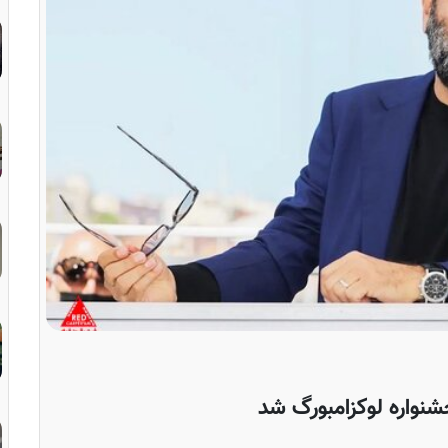
نواره لوکزامبورگ شد