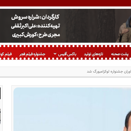
پشت صحنه
تازه‌های تولید
باکس آفیس
جشنواره فیلم فجر
فیلم کوت
ران جشنواره لوکزامبورگ شد