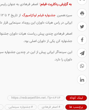
به گزارش ردکارپت فیلم:
اصغر فرهادی به عنوان رئیس ه
سیزدهمین
جشنواره فیلم لوکزامبورگ
ایرانی در راس هیات داوران این رویداد سینمایی قرار دا
اصغر فرهادی چندی پیش ریاست هیات داوران جشنواره
جشنواره کن یکی از داوران اصلی بود.
این سینماگر ایرانی پیش از این در چندین جشنواره س
داوران را دارد.
لینک کوتاه
https://redcarpetfilm.net /?p=84114
برچسب ها
اصغر فرهادی
جشنواره سینمایی