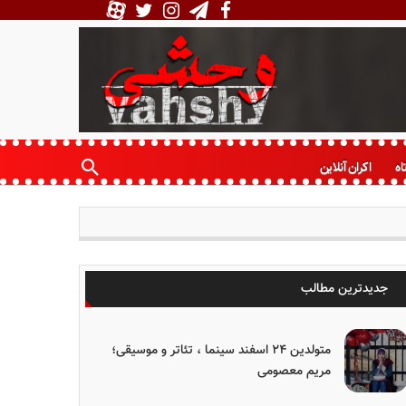
اه
اکران آنلاین
جدیدترین مطالب
متولدین ۲۴ اسفند سینما ، تئاتر و موسیقی؛
مریم معصومی