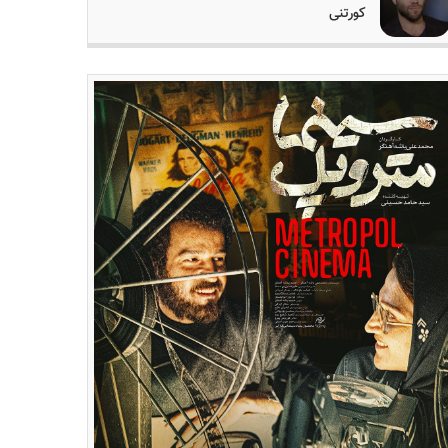
کورتنی