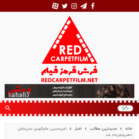
ف
ر
ش
ق
ر
م
خانه
جدیدترین مطالب
اخبار
امیرحسین علم‌الهدی مدیرعامل
ز
«هنروتجربه» شد