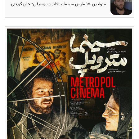
متولدین ۱۵ مارس سینما ، تئاتر و موسیقی؛ جای کورتنی