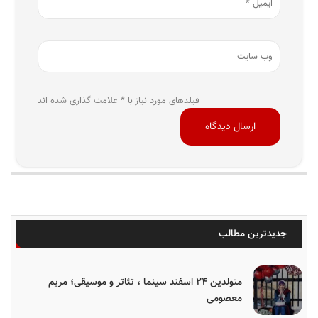
فیلدهای مورد نیاز با * علامت گذاری شده اند
جدیدترین مطالب
متولدین ۲۴ اسفند سینما ، تئاتر و موسیقی؛ مریم
معصومی