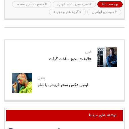
برچسب ها
امیرحسین علم الهدی
جعفر صانعی مقدم
سینمای ایرانیان
گروه هنر و تجربه
قبلی
«قیف» مجوز ساخت گرفت
بعدی
اولین عکس سحر قریشی با تتلو
نوشته های مرتبط