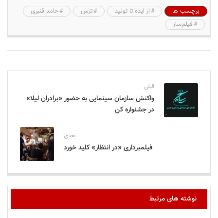
برچسب ها
از ایده تا تولید
ترس
حامد قنبری
فیلم‌ساز
قبلی
واکنش سازمان سینمایی به حضور «برادران لیلا»
در جشنواره کن
بعدی
فیلمبرداری «در انتظار» کلید خورد
نوشته های مرتبط