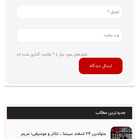
فیلدهای مورد نیاز با * علامت گذاری شده اند
جدیدترین مطالب
متولدین ۲۴ اسفند سینما ، تئاتر و موسیقی؛ مریم