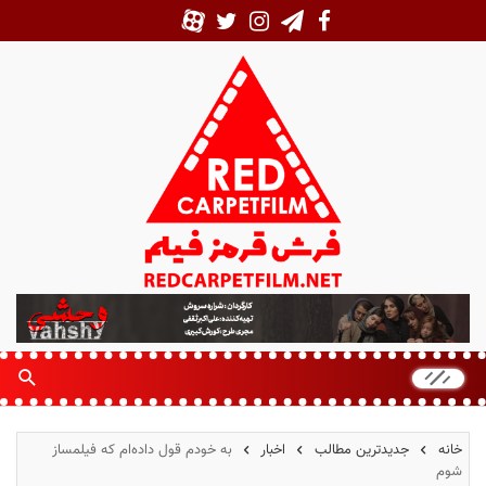
ف
ر
ش
ق
ر
م
خانه
جدیدترین مطالب
اخبار
به خودم قول داده‌ام که فیلمساز
ز
شوم