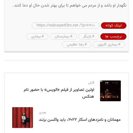
نگهدار او باشد و از مردم می خواهم تا برای بهتر شدن حال او دعا کنند.
لینک کوتاه
https://redcarpetfilm.net /?p=61901
برچسب ها
بازیگر
بیمارستان
بیماری
بیماری کلیوی
رضا عظیمی
قبلی
اولین تصاویر از فیلم «الویس» با حضور تام
هنکس
بعدی
مهمانان و نامزدهای اسکار ۲۰۲۲، باید واکسن بزنند