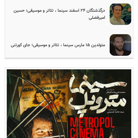
درگذشتگان ۲۴ اسفند سینما ، تئاتر و موسیقی؛ حسین
امیرفضلی
متولدین ۱۵ مارس سینما ، تئاتر و موسیقی؛ جای کورتنی