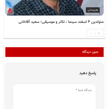
هنرمندان
متولدین ۴ اسفند سینما ، تئاتر و موسیقی؛ سعید آقاخانی
بدون دیدگاه
پاسخ دهید