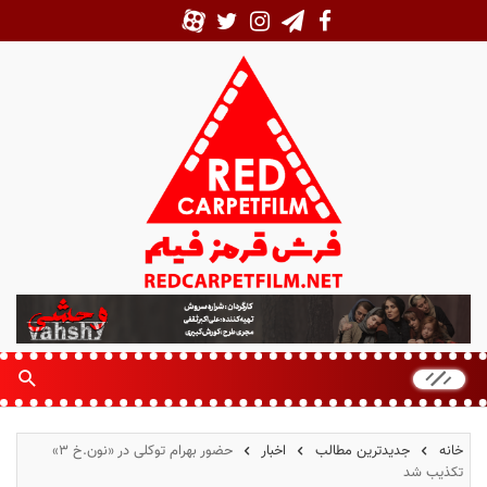
ف
ر
ش
ق
ر
م
خانه
جدیدترین مطالب
اخبار
حضور بهرام توکلی در «نون.خ ۳»
ز
تکذیب شد