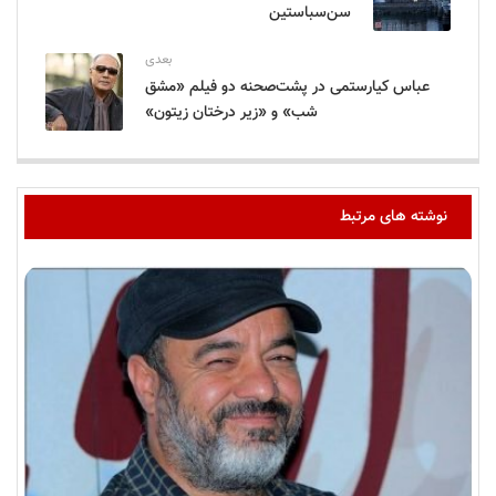
سن‌سباستین
بعدی
عباس کیارستمی در پشت‌صحنه دو فیلم «مشق
شب»‌ و «زیر درختان زیتون»
نوشته های مرتبط