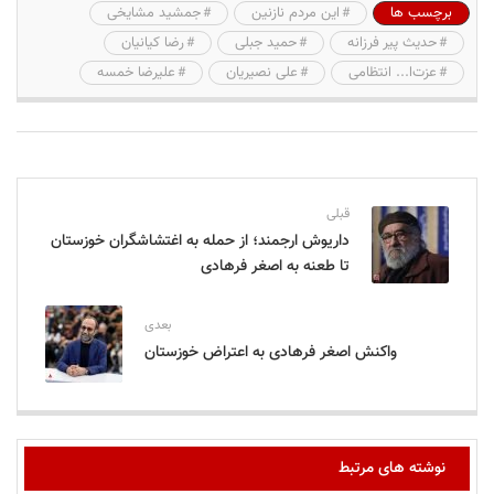
برچسب ها
این مردم نازنین
جمشید مشایخی
حدیث پیر فرزانه
حمید جبلی
رضا کیانیان
عزت‌ا... انتظامی
علی نصیریان
علیرضا خمسه
قبلی
داریوش ارجمند؛ از حمله به اغتشاشگران خوزستان
تا طعنه به اصغر فرهادی
بعدی
واکنش اصغر فرهادی به اعتراض‌ خوزستان
نوشته های مرتبط