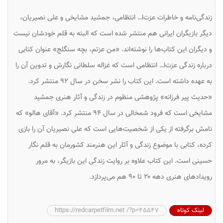
زندگی‌نامه و خاطرات عزت‌ا… انتظامی، جمشید مشایخی و علی نصیریان،
دیگر بازیگران ایرانی هم منتشر شده است که البته به قلم خودشان نیست
و دیگران این کتاب‌ها را نوشته‌اند. «من عزتم، بچه سنگلج» عنوان کتابی
درباره زندگی عزت‌ا… انتظامی است که غزاله سلطانی نگارش و تدوین آن را
به عهده داشته است. این کتاب را نشر سخن در سال ۹۲ منتشر کرد.
«حدیث پیر فرزانه» پژوهشی منظوم در زندگی و آثار هنری جمشید
مشایخی است که فرود شمخالی در سال ۹۴ منتشر کرد. «آقای هالو» که
نامش برگرفته از یکی از شخصیت‌هایی است که علی نصیریان آن را بازی
کرده‌، کتابی با موضوع زندگی و آثار این هنرمند کشورمان به قلم نگار
حسینی است. این کتاب علاوه بر روایت زندگی این بازیگر، به مرور
رویدادهای هنری دهه ۲۰ تا ۹۰ هم می‌پردازد.
لینک کوتاه
https://redcarpetfilm.net /?p=45547