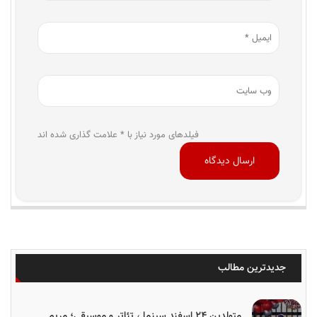
فیلدهای مورد نیاز با * علامت گذاری شده اند
جدیدترین مطالب
متولدین ۲۴ اسفند سینما ، تئاتر و موسیقی؛ مریم