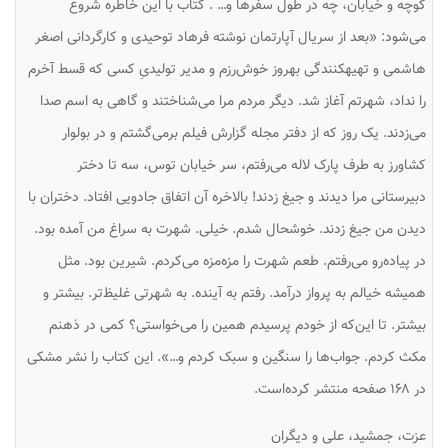
کوچه و خیابان، چه در طول سفرها و… . کتاب با این خاطره شروع
می‌شود: «بعد از سریال آپارتمان نوشته فرهاد توحیدی و کارگردانی اصغر
هاشمی و تهیهکنندگی بهروز خوش‌رزم و مدیر تولیدیِ کسی که قسط آخرم
را نداد، شهرتم آغاز شد. دیگر مردم مرا می‌شناختند و گاهی به اسم صدا
می‌زدند. یک روز که از دفتر مجله گزارش فیلم برمی‌گشتم و در بولوار
کشاورز به طرف پارک لاله می‌رفتم، سر خیابان توس، سه تا دختر
دبیرستانی مرا دیدند و جیغ زدند! بالاخره آن اتفاق جادویی افتاد. دختران با
دیدن من جیغ زدند. خوشحال شدم. خیلی. شهرت به سراغ من آمده بود.
در پیاده‌رو می‌رفتم. طعم شهرت را مزه‌مزه می‌کردم. شیرین بود. مثل
همیشه خیالم به پرواز درآمد. رفتم به آینده. به شهرتی غلیظ‌تر. بیشتر و
بیشتر. تا این‌که از خودم پرسیدم همین را می‌خواستی؟ کمی در ذهنم
مکث کردم. جواب‌ها را سنگین و سبک کردم و…». این کتاب را نشر مشکی
در ۱۶۸ صفحه منتشر کرده‌است.
عزت، جمشید، علی و دیگران