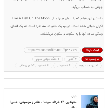
جهانی به حساب می‌آید.
داستان ‌این فیلم که با عنوان بین‌المللی Like A Fish On The Moon
اکران جهانی شده است، درباره یک خانواده سه نفره است که یک اتفاق،
زندگی ساده آنها را به سکوت و سکون می‌کشاند.
لینک کوتاه
https://redcarpetfilm.net /?p=87719
برچسب ها
آکتور
جنگ جهانی سوم
زن، مرد، بچه
فستیوال
فستیوال کشور رومانی
قبلی
متولدین ۲۸ خرداد سینما ، تئاتر و موسیقی؛ حمیرا
ریاضی