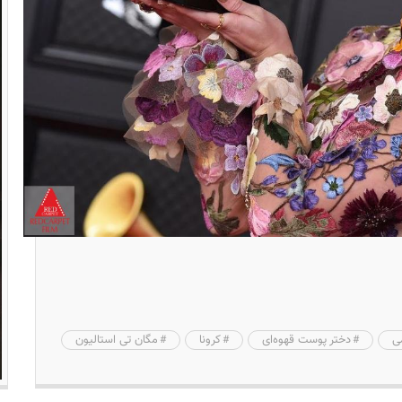
می
دختر پوست قهوه‌ای
کرونا
مگان تی استالیون