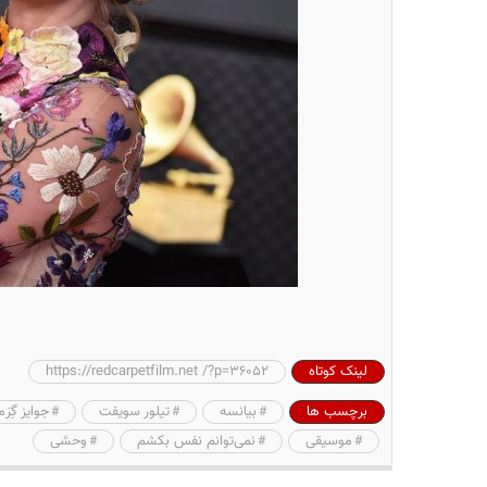
لینک کوتاه
https://redcarpetfilm.net /?p=36052
برچسب ها
بیانسه
تیلور سویفت
جوایز گِرَ
موسیقی
نمی‌توانم نفس بکشم
وحشی