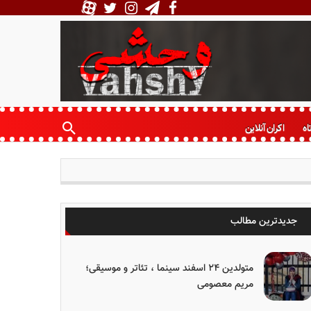
اه
اکران آنلاین
جدیدترین مطالب
متولدین ۲۴ اسفند سینما ، تئاتر و موسیقی؛
مریم معصومی