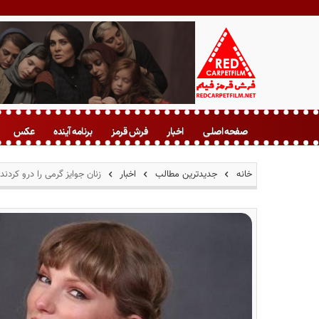
ف
ر
صفحه اصلی
اخبار
فرش قرمز
برنامه آینده
عکس
ش
ق
ر
خانه
جدیدترین مطالب
اخبار
زنان جوایز گرمی را درو کردند
م
ز